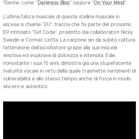
15enne, come "
Darkness Bliss
" oppure "
On Your Mind
".
L'ultima fatica musicale di questa stellina musicale in
ascesa si chiama "2U", traccia che fa parte del prossimo
EP intitolato "Girl Code", prodotto dai collaboratori Nicky
Swedin e Cormac Liotta. La canzone sin da subito cattura
l'attenzione dell'ascoltatore grazie alla sua miscela
emotiva ed esplosiva di dolcezza e intensità. Edie,
nonostante i suoi 15 anni, dimostra già una stupefacente
maturità vocale in virtù della quale trasmette sentimenti di
vulnerabilità e allo stesso tempo anche di forza in modo
sincero e autentico.