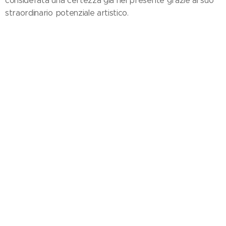
considerata una certezza già nel presente grazie al suo
straordinario potenziale artistico.