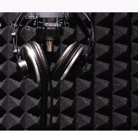
Cerca
i
Più
Carrello