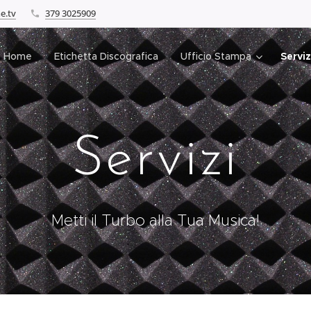
e.tv
379 3025909
Home
Etichetta Discografica
Ufficio Stampa
Serviz
Servizi
Metti il Turbo alla Tua Musica!