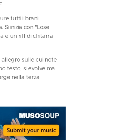
c.
e tutti i brani
 Si inizia con "Lose
 e un riff di chitarra
 allegro sulle cui note
o testo, si evolve ma
erge nella terza