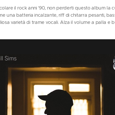
rticolare il rock anni '90, non perderti questo album la
me una batteria incalzante, riff di chitarra pesanti, bas
iosa varietà di trame vocali. Alza il volume a palla e 