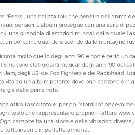
 "Fears", una ballata folk che penetra nell'anima de
ra i suoi pensieri. L'album prosegue con una serie di pe
ock, una girandola di emozioni musicali dalla quale l'a
to, un po' come quando si scende dalle montagne rus
corda molto quello degli anni '90 e non è certo un ca
ill Sims sono stati giganti musicali degli anni '90 del cal
 Jam, degli U2, dei Foo Fighters e dei Radiohead. Ispi
ato vita ad un album potente dove ogni canzone è in g
re già dalle prime note.
ica attira l'ascoltatore, per poi "stordirlo" piacevolm
ogni testo che rappresentano proprio il fattore wow c
Ogni canzone ha una storia e delle vibrazioni diverse,
e tutto insieme in perfetta armonia.