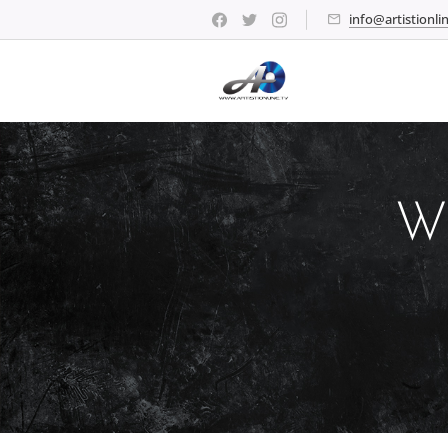
info@artistionlin
WI