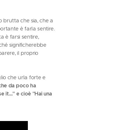
o brutta che sia, che a
ortante è farla sentire.
è farsi sentire,
ché significherebbe
arere, il proprio
io che urla forte e
i che da poco ha
e it…" e cioè "Hai una