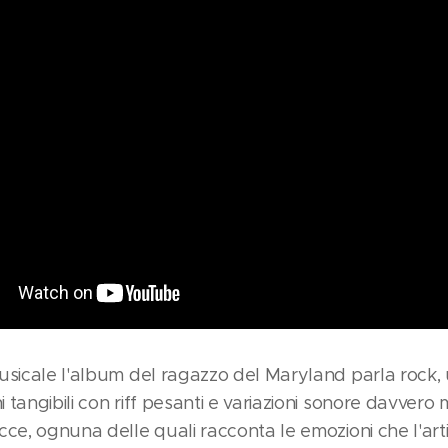
usicale l'album del ragazzo del Maryland parla rock, 
tangibili con riff pesanti e variazioni sonore davvero m
cce, ognuna delle quali racconta le emozioni che l'art