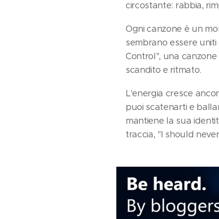
circostante: rabbia, ri
Ogni canzone è un mondo
sembrano essere uniti da
Control", una canzone e
scandito e ritmato.
L'energia cresce ancora
puoi scatenarti e ball
mantiene la sua identi
traccia, "I should neve