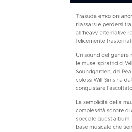
Trasuda emozioni anche
rilassarsi e perdersi t
all'heavy alternative r
felicemente frastorna
Un sound del genere ri
le muse ispiratrici di W
Soundgarden, dei Pearl
colossi Will Sims ha d
conquistare l'ascoltato
La semplicità della mus
complessità sonore di 
speciale quest'album. 
base musicale che tien