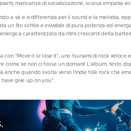
mpianti, mancanza di socializzazione, scarsa empatia ec
 a sé e si differenzia per il sound e la melodia, eppur
 un filo sottile e invisibile di pura potenza ed energia.
nergica caratterizzata da ritmi crescenti della batteria
 con "Move it or lose it", uno tsunami di rock veloce e
are come se non ci fosse un domani! L'album, testo dop
tà anche quando svolta verso l'indie folk rock che em
r have give up on you".