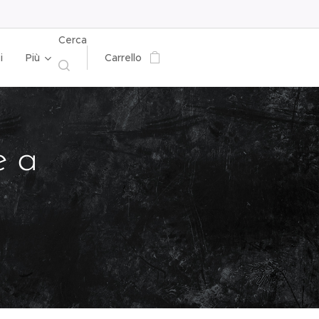
Cerca
i
Più
Carrello
e a