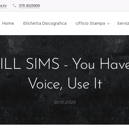
e.tv
379 3025909
Home
Etichetta Discografica
Ufficio Stampa
Serviz
LL SIMS - You Hav
Voice, Use It
30.10.2023