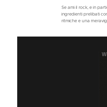
Se ami il rock, e in pa
ingredienti prelibati co
ritmiche e una meravigl