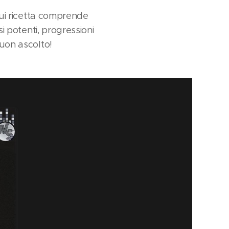
 cui ricetta comprende
si potenti, progressioni
buon ascolto!