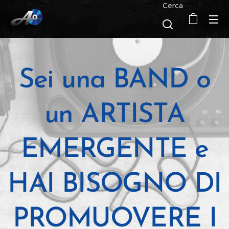
Cerca
Sei una BAND o
un ARTISTA
EMERGENTE e
HAI BISOGNO DI
PROMUOVERE I