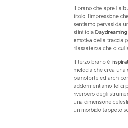
Il brano che apre l'al
titolo, l'impressione c
sentiamo pervasi da un
Daydreaming
si intitola
emotiva della traccia p
rilassatezza che ci culla
Inspir
Il terzo brano è
melodia che crea una 
pianoforte ed archi co
addormentiamo felici 
riverbero degli strume
una dimensione celestia
un morbido tappeto s