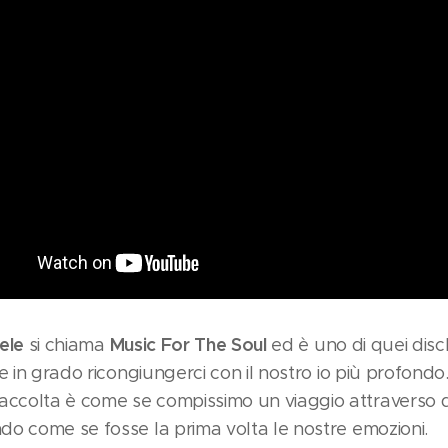
ele
Music For The Soul
si chiama
ed è uno di quei disc
e in grado ricongiungerci con il nostro io più profondo.
olta è come se compissimo un viaggio attraverso div
o come se fosse la prima volta le nostre emozioni.