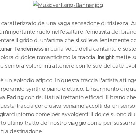
 caratterizzato da una vaga sensazione di tristezza. A
un'importante ruolo nell'esaltare l'emotività del bra
tare il grido di un'anima che si solleva lentamente 
Lunar Tenderness
in cui la voce della cantante è sost
Insight
olora di dolce romanticismo la traccia.
mette s
e sembra volerci intrattenere con le sue delicate evol
è un episodio atipico. In questa traccia l'artista atting
rporando synth e piano elettrico. L'inserimento di que
Fading
iva
con risultati altrettanto efficaci. Il brano c
 questa traccia conclusiva veniamo accolti da un sens
rarci intorno come per avvolgerci. Il dolce suono di u
ultimo tratto del nostro viaggio come per sussurrarc
ti a destinazione.