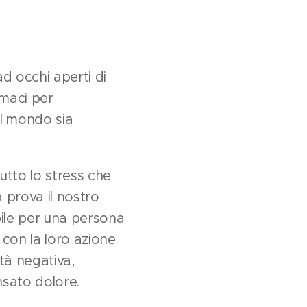
d occhi aperti di
rmaci per
il mondo sia
utto lo stress che
 prova il nostro
bile per una persona
con la loro azione
ltà negativa,
nsato dolore.