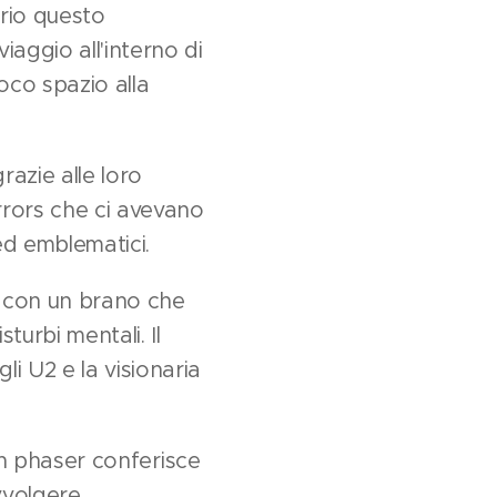
rio questo
aggio all'interno di
oco spazio alla
azie alle loro
rrors che ci avevano
 ed emblematici.
o con un brano che
turbi mentali. Il
i U2 e la visionaria
 un phaser conferisce
vvolgere