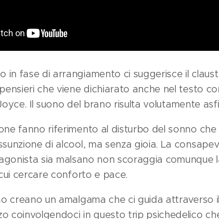
in fase di arrangiamento ci suggerisce il claus
 pensieri che viene dichiarato anche nel testo co
di Joyce. Il suono del brano risulta volutamente asf
one fanno riferimento al disturbo del sonno che
ssunzione di alcool, ma senza gioia. La consape
 protagonista sia malsano non scoraggia comunque l
 cui cercare conforto e pace.
sso creano un amalgama che ci guida attraverso il
o coinvolgendoci in questo trip psichedelico che