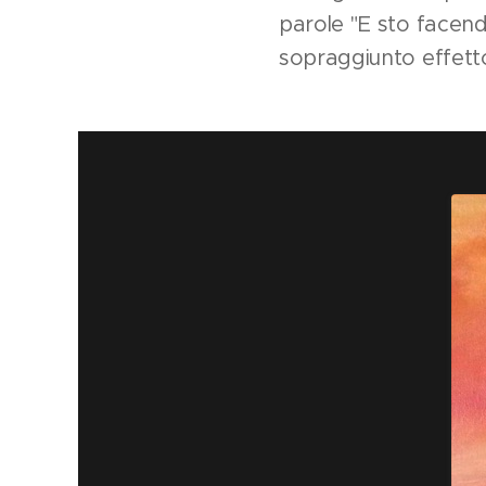
parole "E sto facend
sopraggiunto effett