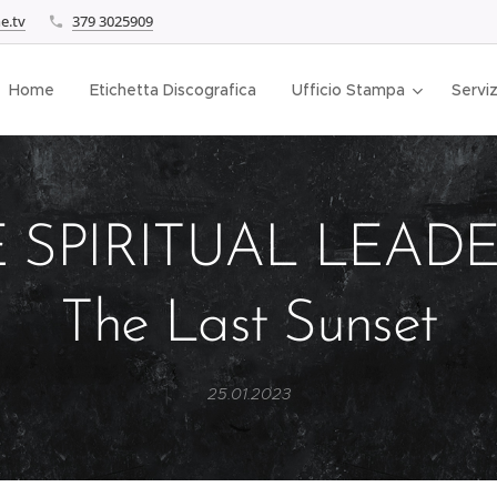
e.tv
379 3025909
Home
Etichetta Discografica
Ufficio Stampa
Serviz
 SPIRITUAL LEADE
The Last Sunset
25.01.2023