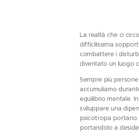
La realtà che ci cir
difficilissima soppor
combattere i disturb
diventato un luogo c
Sempre più persone r
accumuliamo durante
equilibrio mentale. 
sviluppare una dipen
psicotropa portano s
portandolo a desider