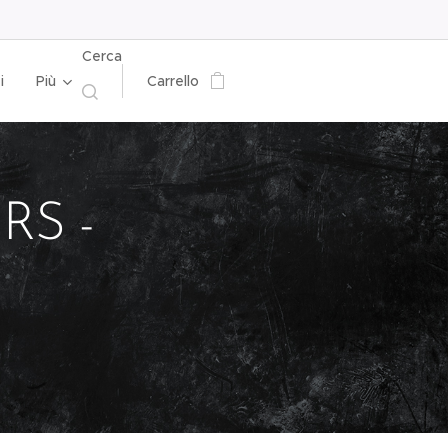
Cerca
i
Più
Carrello
RS -