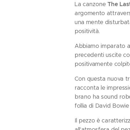
La canzone
The Las
argomento attraverso
una mente disturbata 
positività.
Abbiamo imparato a c
precedenti uscite co
positivamente colpito
Con questa nuova tra
racconta le impressio
brano ha sound roboa
follia di David Bowie 
Il pezzo è caratteriz
all'atmosfera del p