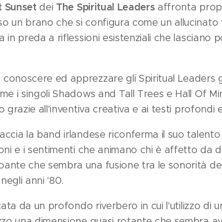
t Sunset
dei
The Spiritual Leaders
affronta prop
 un brano che si configura come un allucinato vi
in preda a riflessioni esistenziali che lasciano p
onoscere ed apprezzare gli Spiritual Leaders gr
me i singoli Shadows and Tall Trees e Hall Of Mi
 grazie all'inventiva creativa e ai testi profondi
ccia la band irlandese riconferma il suo talent
ni e i sentimenti che animano chi è affetto da dis
nte che sembra una fusione tra le sonorità degl
negli anni '80.
zata da un profondo riverbero in cui l'utilizzo di
ezzo una dimensione quasi rotante che sembra a