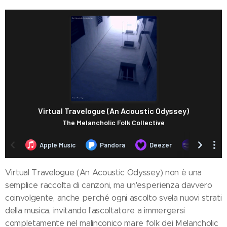
Virtual Travelogue (An Acoustic Odyssey) non è una
semplice raccolta di canzoni, ma un'esperienza davvero
coinvolgente, anche perché ogni ascolto svela nuovi strati
della musica, invitando l'ascoltatore a immergersi
completamente nel malinconico mare folk dei Melancholic