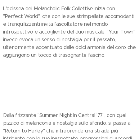
L'odissea dei Melancholic Folk Collettive inizia con
"Perfect World", che con le sue strimpellate accomodanti
e tranquillizzanti invita l'ascoltatore nel mondo
introspettivo e accogliente del duo musicale. "Your Town"
invece evoca un senso di nostalgia per il passato,
ulteriormente accentuato dalle dolci armonie del coro che
aggiungono un tocco di trasognante fascino.
Dalla frizzante "Summer Night In Central '77", con quel
pizzico di melanconia e nostalgia sullo sfondo, si passa a
"Return to Harley" che intraprende una strada più
intrigante con le sue inaspettate progressioni di accordi