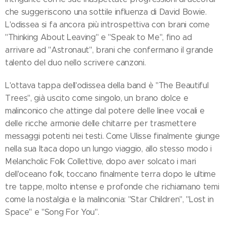
che suggeriscono una sottile influenza di David Bowie.
L'odissea si fa ancora più introspettiva con brani come
"Thinking About Leaving" e "Speak to Me", fino ad
arrivare ad "Astronaut", brani che confermano il grande
talento del duo nello scrivere canzoni.
L'ottava tappa dell'odissea della band è "The Beautiful
Trees", già uscito come singolo, un brano dolce e
malinconico che attinge dal potere delle linee vocali e
delle ricche armonie delle chitarre per trasmettere
messaggi potenti nei testi. Come Ulisse finalmente giunge
nella sua Itaca dopo un lungo viaggio, allo stesso modo i
Melancholic Folk Collettive, dopo aver solcato i mari
dell'oceano folk, toccano finalmente terra dopo le ultime
tre tappe, molto intense e profonde che richiamano temi
come la nostalgia e la malinconia: "Star Children", "Lost in
Space" e "Song For You".