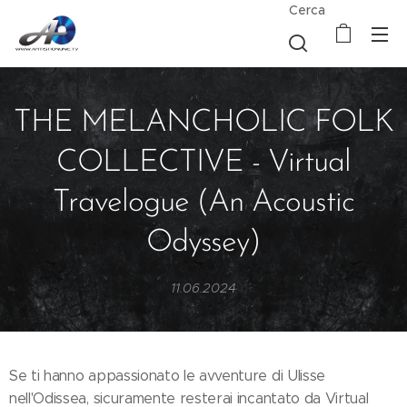
Cerca
THE MELANCHOLIC FOLK
COLLECTIVE - Virtual
Travelogue (An Acoustic
Odyssey)
11.06.2024
Se ti hanno appassionato le avventure di Ulisse
nell'Odissea, sicuramente resterai incantato da Virtual