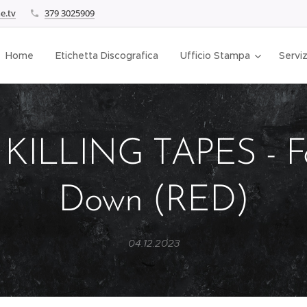
e.tv
379 3025909
Home
Etichetta Discografica
Ufficio Stampa
Serviz
KILLING TAPES - Fa
Down (RED)
04.12.2023