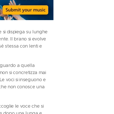
e si dispiega su lunghe
nte. Il brano si evolve
é stessa con lenti e
 sguardo a quella
 non si concretizza mai
Le voci si inseguono e
a che non conosce una
coglie le voce che si
ole dopo una lunga e