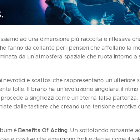
siamo ad una dimensione più raccolta e riflessiva ch
he fanno da collante per i pensieri che affollano la me
minata da un'atmosfera spaziale che ruota intorno a s
ni nevrotici e scattosi che rappresentano un'ulteriore
te folle. Il brano ha un'evoluzione singolare: il ritmo
e procede a singhiozzi come un'eterna falsa partenza. 
hiate dalle tastiere che creano una tensione emotiv
Benefits Of Acting
album è
. Un sottofondo ronzante ac
iose e positive che emergono forti e decise come il s