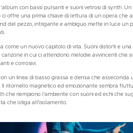
'album con bassi pulsanti e suoni vetrosi di synth. Un
 ci offre una prima chiave di lettura di un opera che 
nd del pezzo, intrigante e ambiguo mette in luce un 
i.
a come un nuovo capitolo di vita. Suoni distorti e una 
 canzone in cui ci attendono melodie avvincenti che s
nti e corrosivi.
con un linea di basso grassa e densa che asseconda u
 Il ritornello magnetico ed emozionante sembra fluttua
th che riempiono l'ambiente con suoni ed echi che su
ta che istiga all'isolamento.