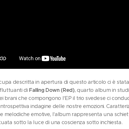
pa descritta in apertura di questo articolo ci è stata 
Falling Down (Red)
fluttuanti di
, quarto album in stu
sei brani che compongono l'EP il trio svedese ci condu
introspettiva indagine delle nostre emozioni. Caratter
nee melodiche emotive, l'album rappresenta una schiet
uata sotto la luce di una coscienza sotto inchiesta.