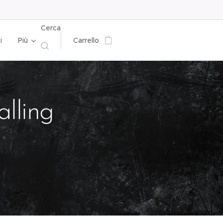
Cerca
i
Più
Carrello
lling