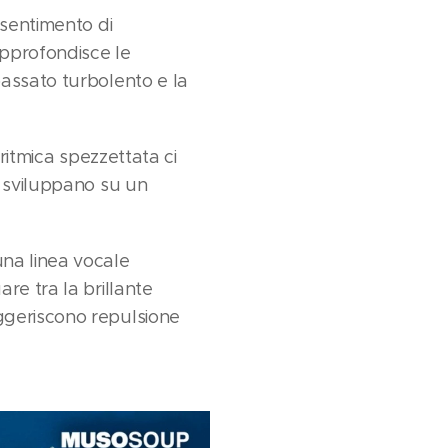
 sentimento di
approfondisce le
passato turbolento e la
ritmica spezzettata ci
i sviluppano su un
na linea vocale
re tra la brillante
ggeriscono repulsione