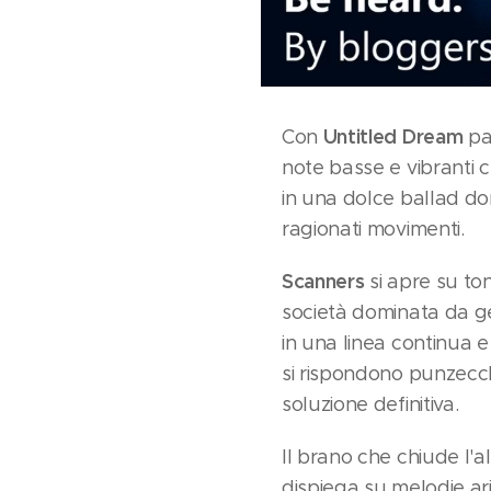
Untitled Dream
Con
pas
note basse e vibranti c
in una dolce ballad do
ragionati movimenti.
Scanners
si apre su to
società dominata da gen
in una linea continua 
si rispondono punzecc
soluzione definitiva.
Il brano che chiude l'
dispiega su melodie ar