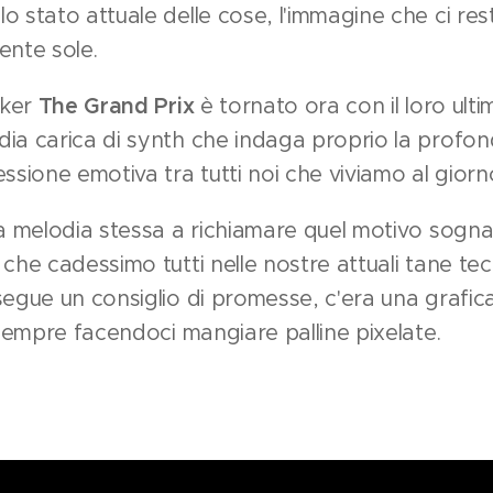
 stato attuale delle cose, l'immagine che ci resti
nte sole.
cker
The Grand Prix
è tornato ora con il loro ulti
dia carica di synth che indaga proprio la profon
ssione emotiva tra tutti noi che viviamo al giorn
la melodia stessa a richiamare quel motivo sogn
 che cadessimo tutti nelle nostre attuali tane t
segue un consiglio di promesse, c'era una grafica
r sempre facendoci mangiare palline pixelate.