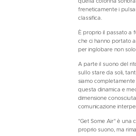
quella colonna sonora 
freneticamente i pulsan
classifica.
È proprio il passato a
che ci hanno portato al
per inglobare non solo 
A parte il suono del r
sullo stare da soli, ta
siamo completamente blo
questa dinamica e mecc
dimensione conosciuta.
comunicazione interpe
"Get Some Air" è una c
proprio suono, ma rima