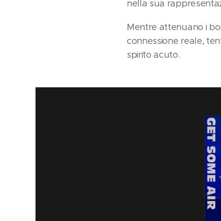
nella sua rappresenta
Mentre attenuano i bord
connessione reale, ten
spirito acuto.