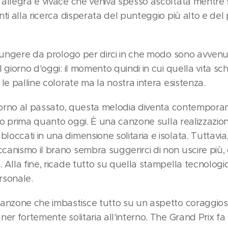
allegra e vivace che veniva spesso ascoltata mentre 
ti alla ricerca disperata del punteggio più alto e del
 fungere da prologo per dirci in che modo sono avvenu
 giorno d'oggi: il momento quindi in cui quella vita s
le palline colorate ma la nostra intera esistenza.
itorno al passato, questa melodia diventa contemporan
nto prima quanto oggi. È una canzone sulla realizzazion
ccati in una dimensione solitaria e isolata. Tuttavia,
anismo il brano sembra suggerirci di non uscire più, 
 Alla fine, ricade tutto su quella stampella tecnologi
rsonale.
anzone che imbastisce tutto su un aspetto coraggios
ner fortemente solitaria all'interno. The Grand Prix f