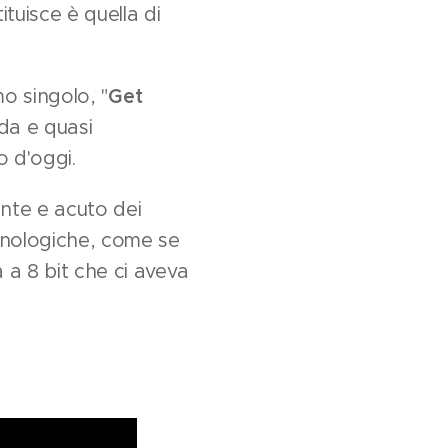
tuisce è quella di
mo singolo, "
Get
da e quasi
o d'oggi.
ante e acuto dei
ecnologiche, come se
 a 8 bit che ci aveva