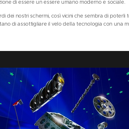
zione di essere un essere umano moderno e sociale.
i dei nostri schermi, così vicini che sembra di poterli t
tano di assottigliare il velo della tecnologia con una