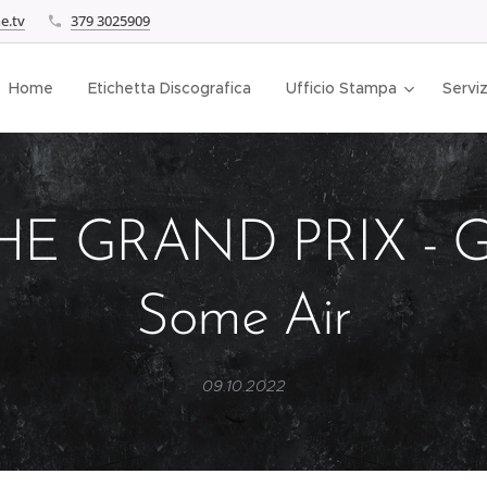
e.tv
379 3025909
Home
Etichetta Discografica
Ufficio Stampa
Serviz
HE GRAND PRIX - G
Some Air
09.10.2022