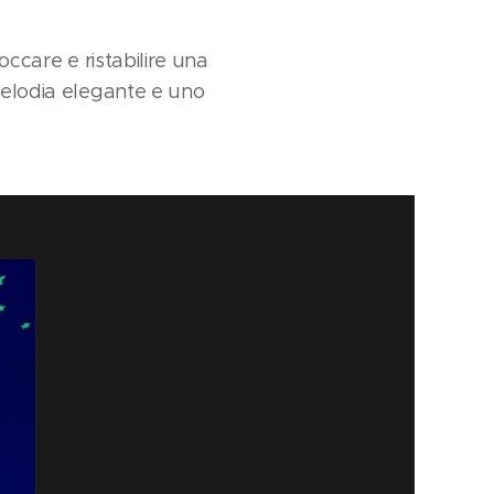
occare e ristabilire una
 melodia elegante e uno