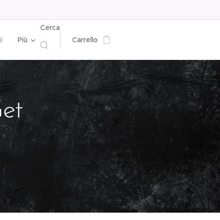
Cerca
i
Più
Carrello
et