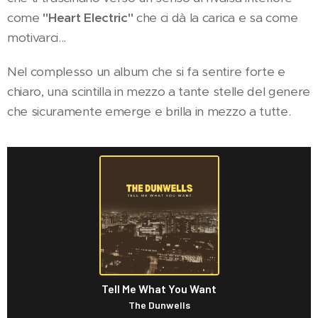
come
"Heart Electric"
che ci dà la carica e sa come
motivarci...
Nel complesso un album che si fa sentire forte e
chiaro, una scintilla in mezzo a tante stelle del genere
che sicuramente emerge e brilla in mezzo a tutte.