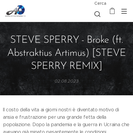
Cerca
STEVE SPERRY - Broke (ft.
Abstraktius Artimus) [STEVE
SPERRY REMIX]
02.08.2023
Il costo della vita ai giorni nostri è diventato motivo di
ansia e frustrazione per una grande fetta della
popolazione. Dopo la pandemia e la guerra in Ucraina che
avevano già minato pesantemente le condizioni