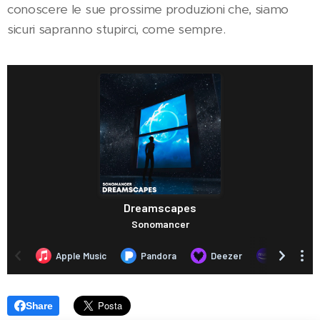
conoscere le sue prossime produzioni che, siamo
sicuri sapranno stupirci, come sempre.
Share