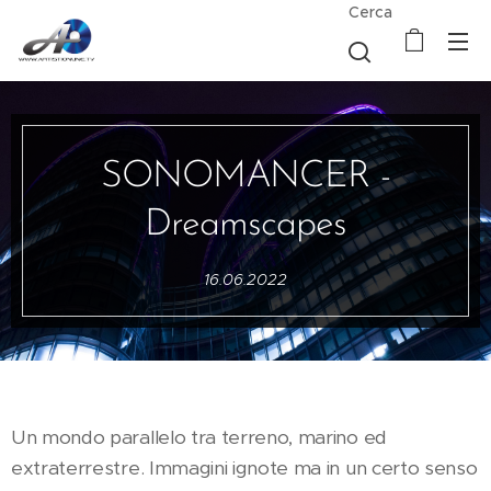
Cerca
SONOMANCER -
Dreamscapes
16.06.2022
Un mondo parallelo tra terreno, marino ed
extraterrestre. Immagini ignote ma in un certo senso