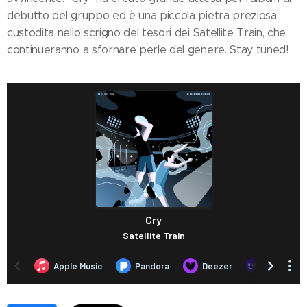
debutto del gruppo ed è una piccola pietra preziosa
custodita nello scrigno del tesori dei Satellite Train, che
continueranno a sfornare perle del genere. Stay tuned!