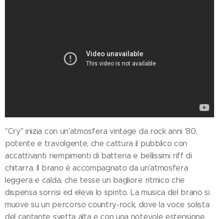
"Cry" inizia con un'atmosfera vintage da rock anni '80,
potente e travolgente, che cattura il pubblico con
accattivanti riempimenti di batteria e bellissimi riff di
chitarra. Il brano è accompagnato da un'atmosfera
leggera e calda, che tesse un bagliore ritmico che
dispensa sorrisi ed eleva lo spirito. La musica del brano si
muove su un percorso country-rock, dove la voce solista
del cantante svetta alta e con una notevole estensione.