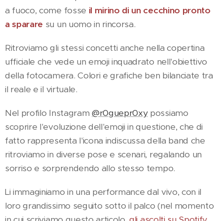
a fuoco, come fosse
il mirino di un cecchino pronto
a sparare
su un uomo in rincorsa.
Ritroviamo gli stessi concetti anche nella copertina
ufficiale che vede un emoji inquadrato nell'obiettivo
della fotocamera. Colori e grafiche ben bilanciate tra
il reale e il virtuale.
Nel profilo Instagram
@r0guepr0xy
possiamo
scoprire l'evoluzione dell'emoji in questione, che di
fatto rappresenta l'icona indiscussa della band che
ritroviamo in diverse pose e scenari, regalando un
sorriso e sorprendendo allo stesso tempo.
Li immaginiamo in una performance dal vivo, con il
loro grandissimo seguito sotto il palco (nel momento
in cui scriviamo questo articolo,
gli ascolti su Spotify