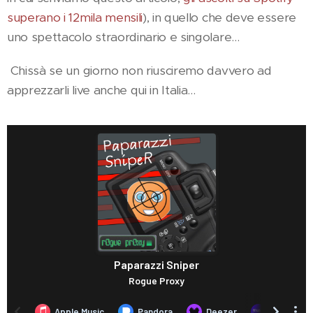
superano i 12mila mensili
), in quello che deve essere
uno spettacolo straordinario e singolare...
Chissà se un giorno non riusciremo davvero ad
apprezzarli live anche qui in Italia...