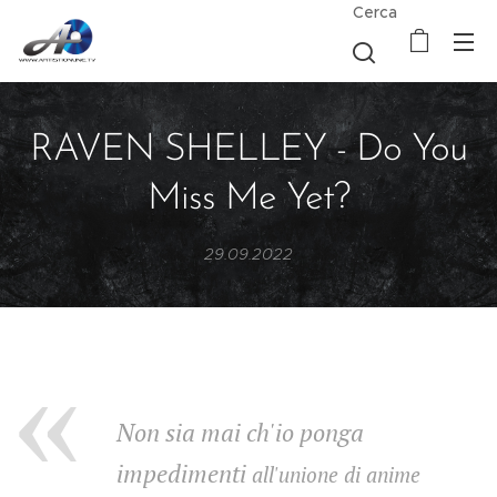
Cerca
RAVEN SHELLEY - Do You
Miss Me Yet?
29.09.2022
Non sia mai ch'io ponga
impedimenti
all'unione di anime