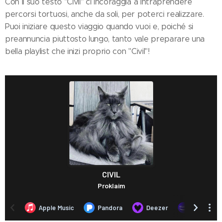
Con il suo testo "Civil" ci incoraggia a intraprendere
percorsi tortuosi, anche da soli, per poterci realizzare.
Puoi iniziare questo viaggio quando vuoi e, poiché si
preannuncia piuttosto lungo, tanto vale preparare una
bella playlist che inizi proprio con "Civil"!