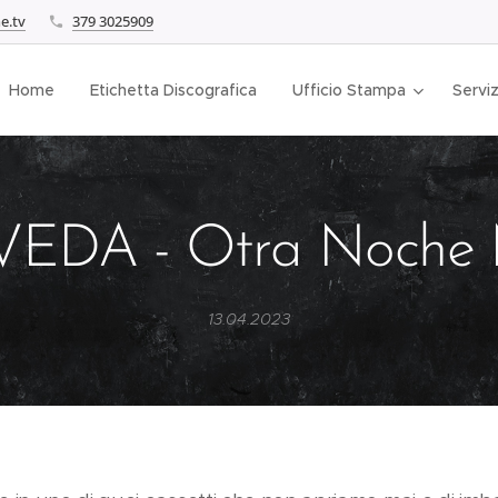
e.tv
379 3025909
Home
Etichetta Discografica
Ufficio Stampa
Serviz
EDA - Otra Noche
13.04.2023