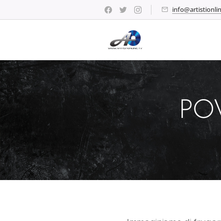
info@artistionlin
POV