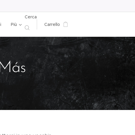
Cerca
i
Più
Carrello
 Más