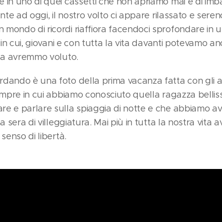
 in uno di quei cassetti che non apriamo mai e di imba
nte ad oggi, il nostro volto ci appare rilassato e sereno
mondo di ricordi riaffiora facendoci sprofondare in 
i in cui, giovani e con tutta la vita davanti potevamo a
osa avremmo voluto.
dando è una foto della prima vacanza fatta con gli ami
sempre in cui abbiamo conosciuto quella ragazza belli
e e parlare sulla spiaggia di notte e che abbiamo avu
ma sera di villeggiatura. Mai più in tutta la nostra vit
senso di libertà.