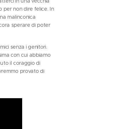
tterci in una vecchia
 per non dire felice. In
una malinconica
ncora sperare di poter
ci senza i genitori.
ssima con cui abbiamo
to il coraggio di
a avremmo provato di