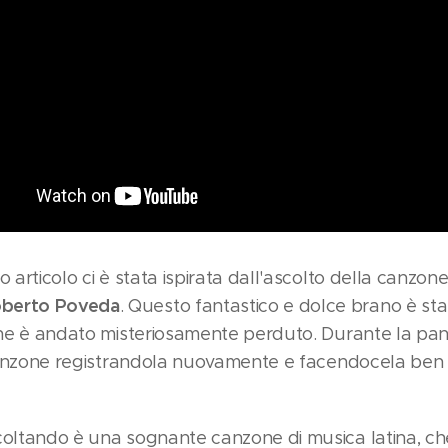
o articolo ci è stata ispirata dall'ascolto della canzon
berto Poveda
. Questo fantastico e dolce brano è stat
 che è andato misteriosamente perduto. Durante la pan
a canzone registrandola nuovamente e facendocela ben
scoltando è una sognante canzone di musica latina, 