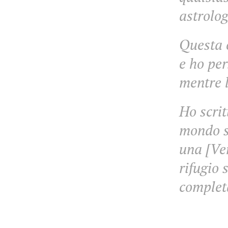
astrolo
Questa 
e ho per
mentre l
Ho scrit
mondo s
una [Ve
rifugio 
complet