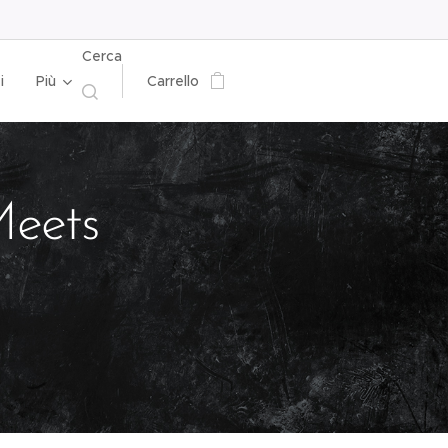
Cerca
i
Più
Carrello
eets