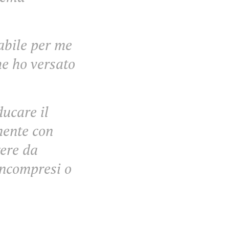
abile per me
he ho versato
ducare il
mente con
gere da
 incompresi o