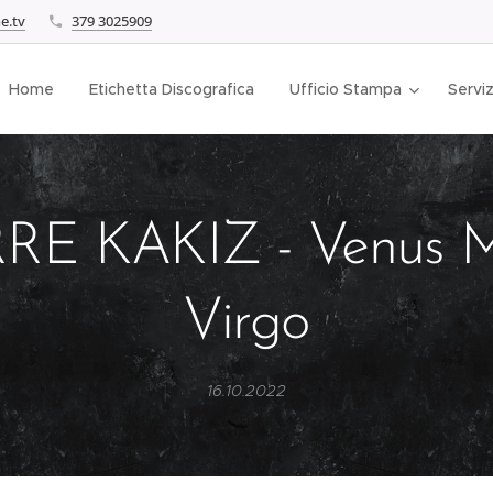
e.tv
379 3025909
Home
Etichetta Discografica
Ufficio Stampa
Serviz
RRE KAKIZ - Venus M
Virgo
16.10.2022