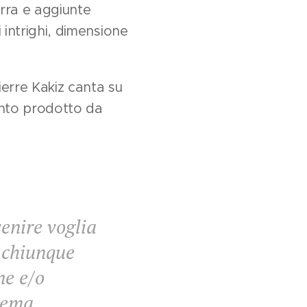
arra e aggiunte
 intrighi, dimensione
erre Kakiz canta su
ento prodotto da
venire voglia
a chiunque
ne e/o
 tema