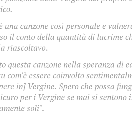
gico.
è una canzone così personale e vulner
so il conto della quantità di lacrime c
a riascoltavo
.
to questa canzone nella speranza di e
u com'è essere coinvolto sentimental
nere in] Vergine. Spero che possa fun
sicuro per i Vergine se mai si sentono
amente soli
".