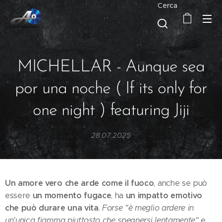
Cerca
MICHELLAR - Aunque sea
por una noche ( If its only for
one night ) featuring Jiji
28.07.2025
Un amore vero che arde come il fuoco
, anche se può
un momento fugace
un impatto emotivo
essere
, ha
che può durare una vita
.
Forse "è meglio ardere in
un'unica fiamma piuttosto che spegnersi lentamente"
e