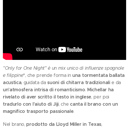
"Only for One Night" è un mix unico di influenze spagnole
una tormentata ballata
e filippine
*, che prende forma in
acustica
suoni di chitarra tradizionali
, guidata da
e da
un'atmosfera intrisa di romanticismo
Michellar ha
.
rivelato di aver scritto il testo in inglese
, per poi
tradurlo con l'aiuto di Jiji
canta il brano con un
, che
magnifico trasporto passionale
.
prodotto da Lloyd Miller in Texas
Nel brano,
,