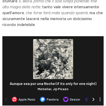
sfumare
. E allora,
prima che il sole sorga ponendo fine
tanto vale vivere intensamente
alla magia della notte
,
quell'amore
ma che
, che
forse farà male quando sparirà
,
sicuramente lascerà nella memoria un dolcissimo
ricordo indelebile
.