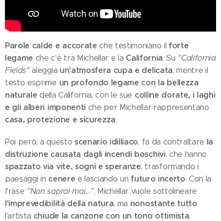
Parole calde e accorate
forte
che testimoniano il
legame
California
che c'è tra Michellar e la
. Su
"California
un'atmosfera cupa e delicata
Fields"
aleggia
, mentre il
un profondo legame con la bellezza
testo esprime
naturale
colline dorate, i laghi
della California, con le sue
e gli alberi imponenti
che per Michellar rappresentano
casa, protezione e sicurezza
.
scenario idilliaco
la
Poi però, a questo
, fa da contraltare
distruzione causata dagli incendi boschivi
, che hanno
spazzato via vite, sogni e speranze
, trasformando i
cenere
futuro incerto
paesaggi in
e lasciando un
. Con la
frase
"Non saprai mai…"
, Michellar vuole sottolineare
l'imprevedibilità della natura
nonostante tutto
, ma
chiude la canzone con un tono ottimista
l'artista
,