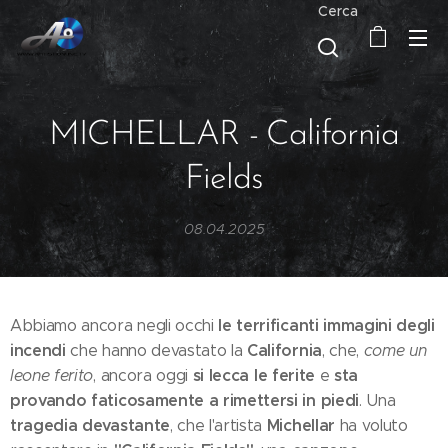
Cerca
MICHELLAR - California
Fields
08.04.2025
le terrificanti immagini degli
Abbiamo ancora negli occhi
incendi
California
che hanno devastato la
, che,
come un
si lecca le ferite
sta
leone ferito
, ancora oggi
e
provando faticosamente a rimettersi in piedi
. Una
tragedia devastante
Michellar
, che l'artista
ha voluto