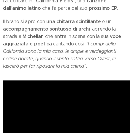
"California Fields"
canzone
raccontare in
, una
dall'animo latino
prossimo EP
che fa parte del suo
.
una chitarra scintillante
Il brano si apre con
e un
accompagnamento sontuoso di archi
, aprendo la
Michellar
voce
strada a
, che entra in scena con la sua
aggraziata e poetica
cantando così:
"I campi della
California sono la mia casa, le ampie e verdeggianti
colline dorate, quando il vento soffia verso Ovest, le
lascerò per far riposare la mia anima"
.