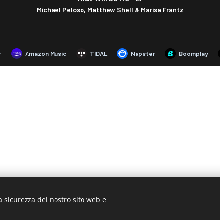
a sicurezza del nostro sito web e
© 2019 www.artistionline.tv
ail: info@artistionline.tv Tel.3925001708 P.IVA 02838250351
Cook