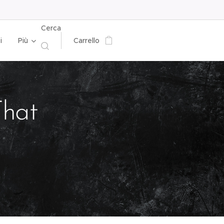
Cerca
i
Più
Carrello
hat