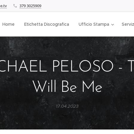
e.tv
379 3025909
Home
Etichetta Discografica
Ufficio Stampa
Serviz
CHAEL PELOSO - T
Will Be Me
17.04.2023