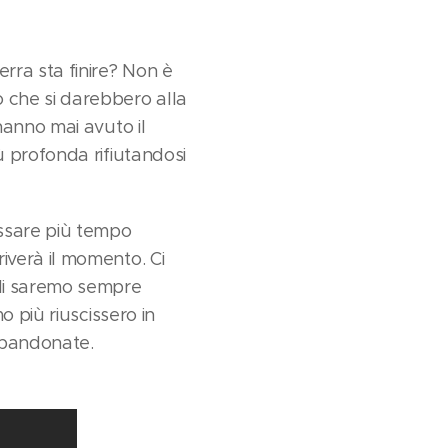
rra sta finire? Non è
 che si darebbero alla
hanno mai avuto il
 profonda rifiutandosi
ssare più tempo
iverà il momento. Ci
gli saremo sempre
 più riuscissero in
bbandonate.