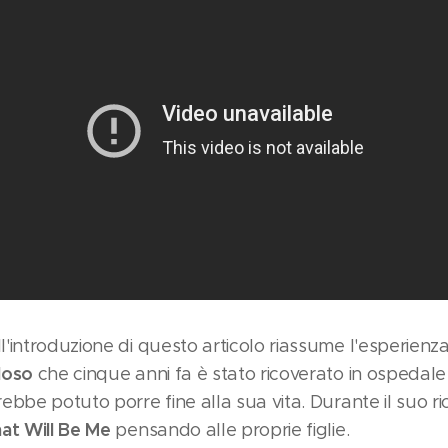
'introduzione di questo articolo riassume l'esperienza
loso
che cinque anni fa è stato ricoverato in ospedale
bbe potuto porre fine alla sua vita. Durante il suo rico
at Will Be Me
pensando alle proprie figlie.