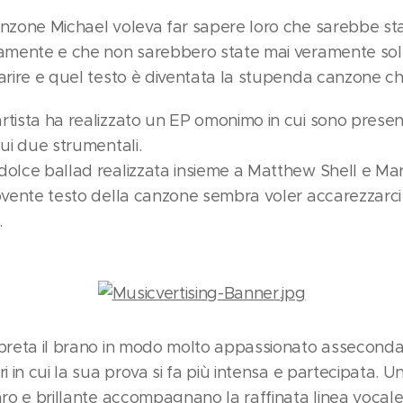
anzone Michael voleva far sapere loro che sarebbe st
icamente e che non sarebbero state mai veramente so
uarire e quel testo è diventata la stupenda canzone c
rtista ha realizzato un EP omonimo in cui sono presen
cui due strumentali.
olce ballad realizzata insieme a Matthew Shell e Mar
movente testo della canzone sembra voler accarezzarci
.
rpreta il brano in modo molto appassionato asseconda
ri in cui la sua prova si fa più intensa e partecipata. 
aro e brillante accompagnano la raffinata linea vocal