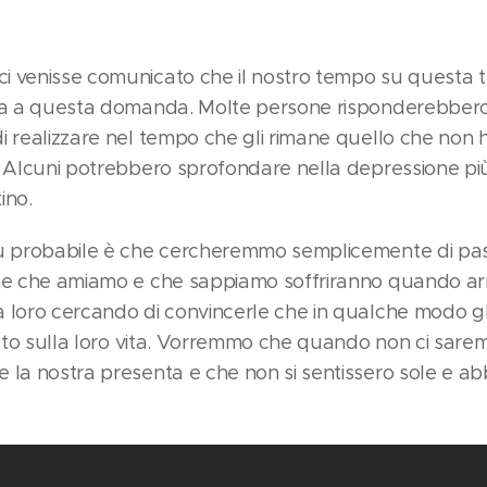
 venisse comunicato che il nostro tempo su questa te
sta a questa domanda. Molte persone risponderebbero
i realizzare nel tempo che gli rimane quello che non 
. Alcuni potrebbero sprofondare nella depressione più
tino.
iù probabile è che cercheremmo semplicemente di pa
ne che amiamo e che sappiamo soffriranno quando arr
a loro cercando di convincerle che in qualche modo 
alto sulla loro vita. Vorremmo che quando non ci saremo
 la nostra presenta e che non si sentissero sole e a