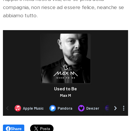
compagnia, non riesce ad essere felice, neanche se
abbiamo tutto.
Share