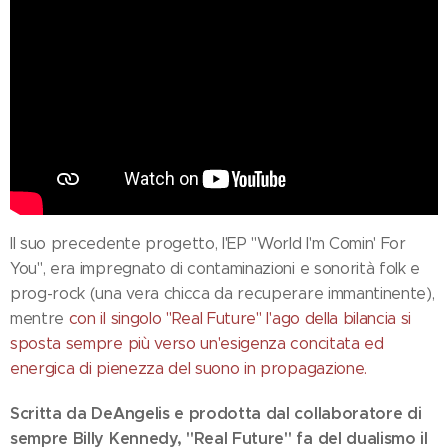
Il suo precedente progetto, l'EP "World I'm Comin' For
You", era impregnato di contaminazioni e sonorità folk e
prog-rock (una vera chicca da recuperare immantinente),
mentre
con il singolo "Real Future" l'ago della bilancia si
sposta sempre più verso un'esigenza concitata ed
energica di pienezza del suono in propagazione.
Scritta da DeAngelis e prodotta dal collaboratore di
sempre Billy Kennedy, "Real Future" fa del dualismo il