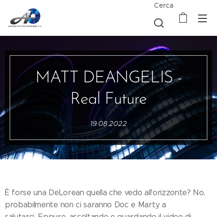
Cerca
MATT DEANGELIS -
Real Future
19.08.2022
È forse una DeLorean quella che vedo all'orizzonte? No,
probabilmente non ci saranno Doc e Marty a
salutarci...Eppure, ascoltando e guardando il video di