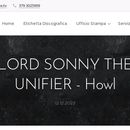
e.tv
379 3025909
Home
Etichetta Discografica
Ufficio Stampa
Serviz
LORD SONNY TH
UNIFIER - Howl
12.12.2022