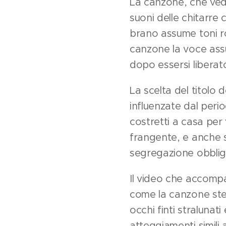
La canzone, che vede
suoni delle chitarre 
brano assume toni ro
canzone la voce assum
dopo essersi liberato
La scelta del titolo 
influenzate dal peri
costretti a casa per 
frangente, e anche s
segregazione obblig
Il video che accompa
come la canzone stes
occhi finti stralunat
atteggiamenti simili 