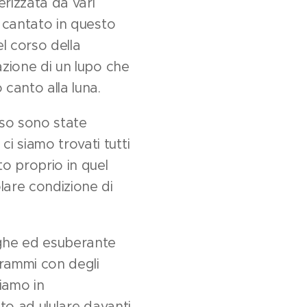
rizzata da vari
l cantato in questo
l corso della
azione di un lupo che
 canto alla luna.
esso sono state
i siamo trovati tutti
to proprio in quel
olare condizione di
righe ed esuberante
grammi con degli
diamo in
nto ad ululare davanti