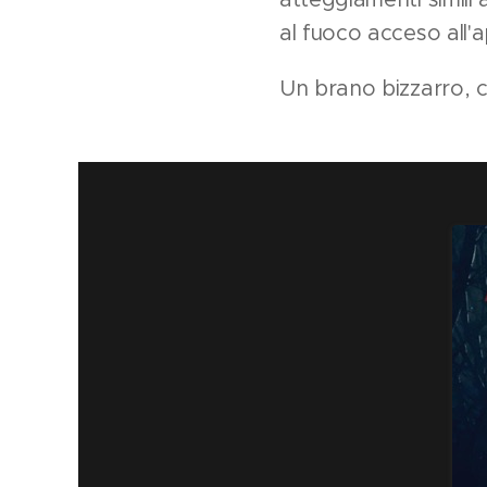
al fuoco acceso all'a
Un brano bizzarro, c