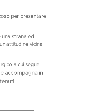
rzoso per presentare
 è una strana ed
n'attitudine vicina
rgico a cui segue
 che accompagna in
tenuti.