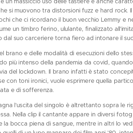
 un massiccio uso delle tastiere è anche caratte
che si muovono tra distorsioni fuzz e hard rock. I
chi che ci ricordano il buon vecchio Lemmy e ne
e un timbro ferino, ululante, finalizzato all'imit
 dal suo carceriere torna fiero ad intonare il suo
del brano e delle modalità di esecuzioni dello st
odo più intenso della pandemia da covid, quando c
via del lockdown. Il brano infatti è stato concepi
e con toni ironici, vuole esprimere quella partic
ata e di sofferenza.
gna l'uscita del singolo è altrettanto sopra le 
sa. Nella clip il cantante appare in diversi foto
i e la bocca piena di sangue, mentre in altri lo ve
a quelli di un lupo mannaro dei film anni '80, inte