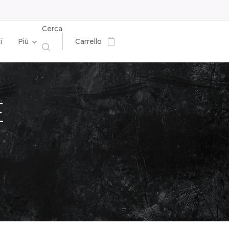
Cerca
i
Più
Carrello
E