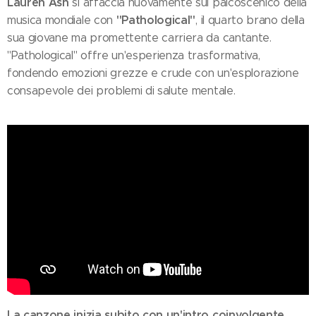
Lauren Ash
si affaccia nuovamente sul palcoscenico della
"Pathological"
musica mondiale con
, il quarto brano della
sua giovane ma promettente carriera da cantante.
"Pathological" offre un'esperienza trasformativa,
fondendo emozioni grezze e crude con un'esplorazione
consapevole dei problemi di salute mentale.
La canzone inizia subito con un'intro coinvolgente,