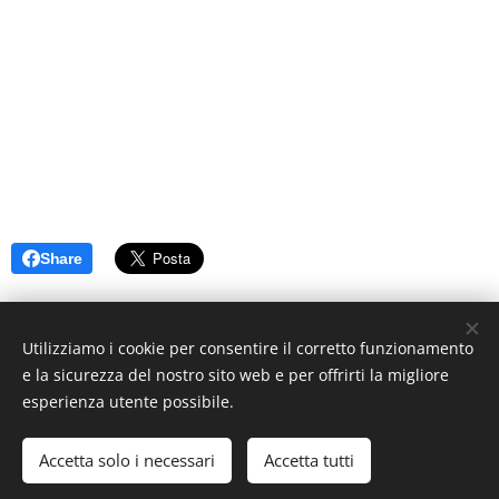
Share
Utilizziamo i cookie per consentire il corretto funzionamento
e la sicurezza del nostro sito web e per offrirti la migliore
esperienza utente possibile.
© 2019 www.artistionline.tv
Email: info@artistionline.tv Tel.3925001708 P.IVA 02838250351
Accetta solo i necessari
Accetta tutti
Cookies