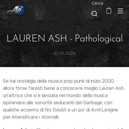
Cerca
LAUREN ASH - Pathological
22.10.2024
Se hai nostalgia della musica pop-punk di inizio 2000,
allora forse faresti bene a conoscere meglio Lauren Ash,
un'attrice che si è lanciata nel mondo della musica
ispirandosi alle sonorità seducenti dei Garbage, con
qualche accenno di No Doubt e un po' di Avril Lavigne
per intensificare i ritornelli.