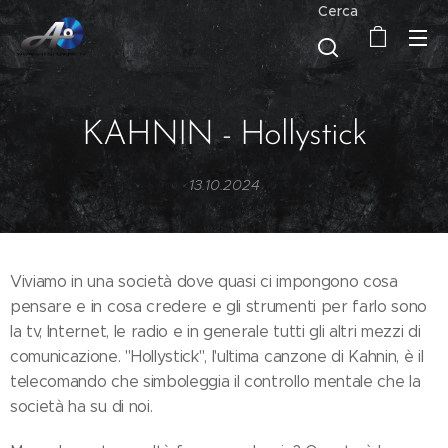
Cerca
KAHNIN - Hollystick
13.10.2024
Viviamo in una società dove quasi ci impongono cosa
pensare e in cosa credere e gli strumenti per farlo sono
la tv, Internet, le radio e in generale tutti gli altri mezzi di
comunicazione. "Hollystick", l'ultima canzone di Kahnin, è il
telecomando che simboleggia il controllo mentale che la
società ha su di noi.