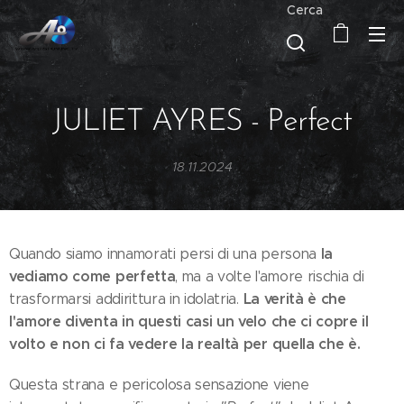
Cerca
JULIET AYRES - Perfect
18.11.2024
la
Quando siamo innamorati persi di una persona
vediamo come perfetta
, ma a volte l'amore rischia di
La verità è che
trasformarsi addirittura in idolatria.
l'amore diventa in questi casi un velo che ci copre il
volto e non ci fa vedere la realtà per quella che è.
Questa strana e pericolosa sensazione viene