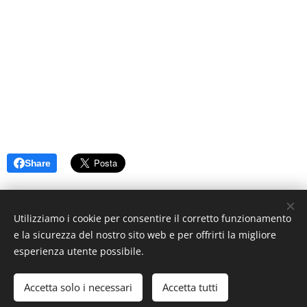
Share
Utilizziamo i cookie per consentire il corretto funzionamento
e la sicurezza del nostro sito web e per offrirti la migliore
esperienza utente possibile.
© 2019 www.artistionline.tv
Email: info@artistionline.tv Tel.3925001708 P.IVA 02838250351
Accetta solo i necessari
Accetta tutti
Cookies