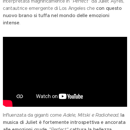
interpretata magnificamente in
"Perfect"
da Juliet Ayres,
con questo
cantautrice emergente di Los Angeles che
nuovo brano si tuffa nel mondo delle emozioni
intense
.
la
Influenzata da giganti come
Adele, Mitski e Radiohead
,
musica di Juliet è fortemente introspettiva e ancorata
alle emozioni crude
cattura la bellezza
.
"Perfect"