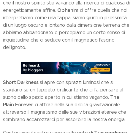
che il nostro spirito stia vagando alla ricerca di qualcosa di
Ophanim
energeticamente affine.
ci offre quella che noi
interpretiamo come una tappa, siamo giunti in prossimità
di un luogo oscuro e lontano dalla dimensione terrena che
abbiamo abbandonato e percepiamo un certo senso di
inquietudine che ci seduce con il magnetico fascino
dell'ignoto.
Short Darkness
si apre con sprazzi luminosi che si
stagliano su un tappeto brulicante che ci fa pensare al
The
suono dello spazio aperto in cui stiamo vagando.
Plain Forever
ci attrae nella sua orbita gravitazionale
attraverso il magnetismo delle sue vibrazioni eteree che
sembrano accarezzarci per assorbire la nostra energia.
Trascendence
Continuiamo il nostro viaggio sulle note di
.