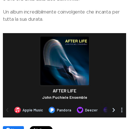
Un album incredibilmente coinvolgente che incanta per
tutta la sua durata.