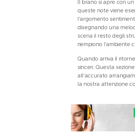
Il brano si apre con un 
queste note viene eseg
l'argomento sentimenta
disegnando una melodia
scena il resto degli st
riempiono l'ambiente ch
Quando arriva il ritorn
sinceri. Questa sezio
all'accurato arrangiam
la nostra attenzione con