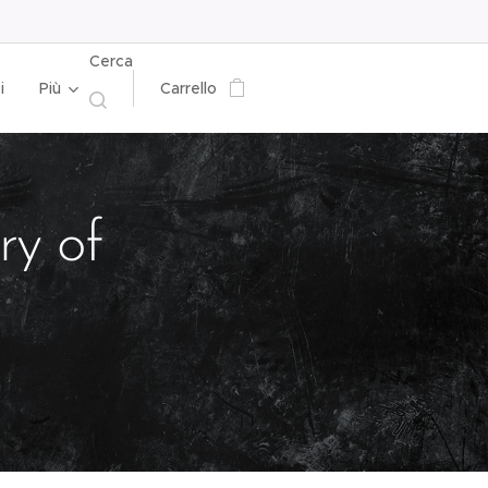
Cerca
i
Più
Carrello
y of