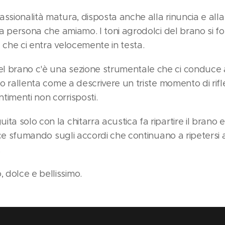
assionalità matura, disposta anche alla rinuncia e all
lla persona che amiamo. I toni agrodolci del brano si 
 che ci entra velocemente in testa.
l brano c'è una sezione strumentale che ci conduce 
mpo rallenta come a descrivere un triste momento di rif
timenti non corrisposti.
ta solo con la chitarra acustica fa ripartire il brano e
inisce sfumando sugli accordi che continuano a ripeter
.
dolce e bellissimo.