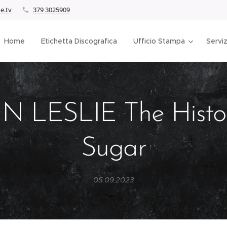
e.tv
379 3025909
Home
Etichetta Discografica
Ufficio Stampa
Serviz
N LESLIE The Histor
Sugar
05.09.2023