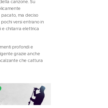
i della canzone. Su
olicamente
o pacato, ma deciso
pochi versi entrano in
 e chitarra elettrica
imenti profondi e
lgente grazie anche
ncalzante che cattura