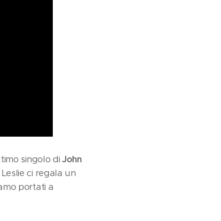
John
ltimo singolo di
Leslie ci regala un
iamo portati a