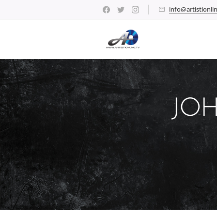
info@artistionlin
JOH