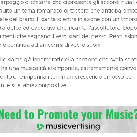
arpeggio di chitarra che ci presenta gli accordi inizial
uito un tema romantico di tastiera che anticipa simb
le del brano. Il cantato entra in azione con un timbr
 dolce ed evocativa che incanta l'ascoltatore. Dopo 
rumenti che segnano il vero start del pezzo. Percussioni
e continua ad arricchirsi di voci e suoni.
ello siamo già innamorati della canzone che svela sent
ne ha una musicalità atemporale, estremamente coinvo
ento che impenna i toni in un crescendo emotivo ed i
 le sue vibrazioni positive.