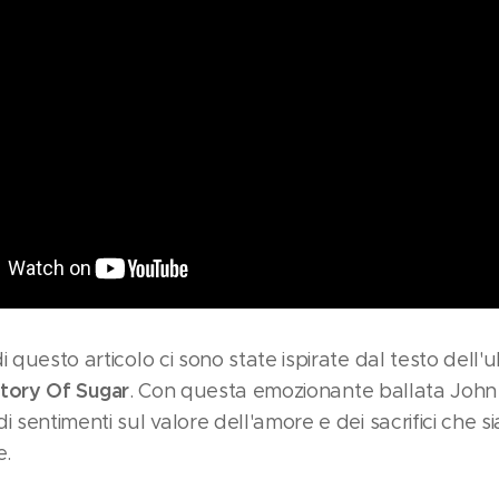
i questo articolo ci sono state ispirate dal testo dell'u
story Of Sugar
. Con questa emozionante ballata John 
i sentimenti sul valore dell'amore e dei sacrifici che s
e.