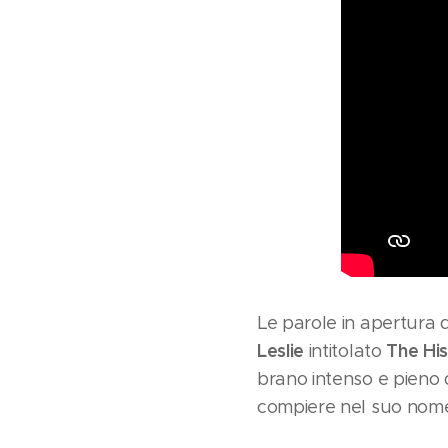
Le parole in apertura d
Leslie
The Hi
intitolato
brano intenso e pieno d
compiere nel suo nom