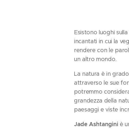
Esistono luoghi sulla
incantati in cui la v
rendere con le parol
un altro mondo.
La natura è in grado 
attraverso le sue fo
potremmo considerar
grandezza della natu
paesaggi e viste incre
Jade Ashtangini
è u