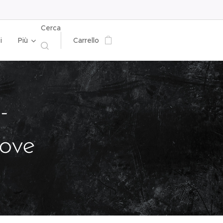
Cerca
i
Più
Carrello
-
ove