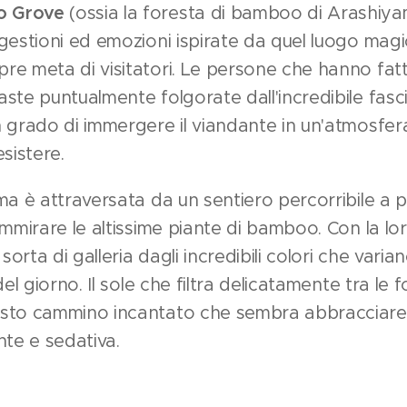
o Grove
(ossia la foresta di bamboo di Arashiya
gestioni ed emozioni ispirate da quel luogo magic
re meta di visitatori. Le persone che hanno fat
ste puntualmente folgorate dall'incredibile fasci
 grado di immergere il viandante in un'atmosfera 
sistere.
a è attraversata da un sentiero percorribile a pi
ammirare le altissime piante di bamboo. Con la lo
 sorta di galleria dagli incredibili colori che vari
el giorno. Il sole che filtra delicatamente tra le fo
to cammino incantato che sembra abbracciare chi
nte e sedativa.