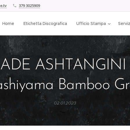
e.tv
379 3025909
Home
Etichetta Discografica
Ufficio Stampa
Serviz
JADE ASHTANGINI 
ashiyama Bamboo Gr
02.01.2023