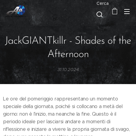
Cerca
JackGIANTkillr - Shades of the
Afternoon
31.10.2024
Le ore del pomeriggio rappresentano un momento
speciale della giornata, poiché si collocano a metà del
giorno: non è l'inizio, ma neanche la fine. Questo è il
periodo ideale per lasciarsi andare a momenti di
riflessione e iniziare a vivere la propria giornata di svago,