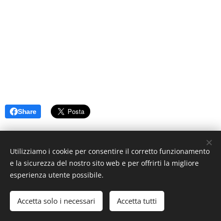
Share
Utilizziamo i cookie per consentire il corretto funzionamento
e la sicurezza del nostro sito web e per offrirti la migliore
esperienza utente possibile.
© 2019 www.artistionline.tv
Email: info@artistionline.tv Tel.3925001708 P.IVA 02838250351
Accetta solo i necessari
Accetta tutti
Cookies