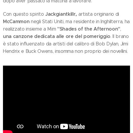
dopo aver passato la mattina a lavorare.
Jackgiantkillr,
Con questo spirito
artista originario di
McCammon
negli Stati Uniti, ma residente in Inghilterra, ha
"Shades of the Afternoon"
realizzato insieme a Mim
,
una canzone dedicata alle ore del pomeriggio
. Il brano
è stato influenzato da artisti del calibro di Bob Dylan, Jimi
Hendrix e Buck Owens, insomma non proprio dei novellini.