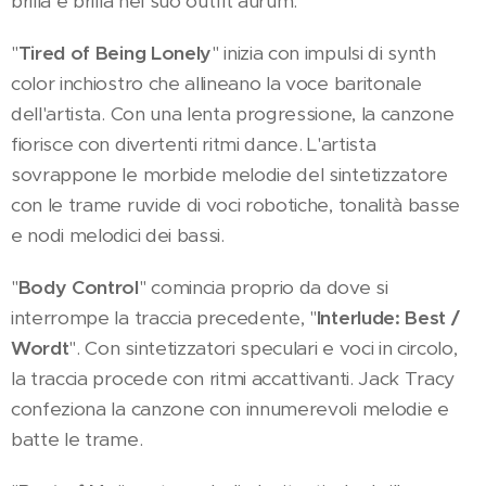
brilla e brilla nel suo outfit aurum.
"
Tired of Being Lonely
" inizia con impulsi di synth
color inchiostro che allineano la voce baritonale
dell'artista. Con una lenta progressione, la canzone
fiorisce con divertenti ritmi dance. L'artista
sovrappone le morbide melodie del sintetizzatore
con le trame ruvide di voci robotiche, tonalità basse
e nodi melodici dei bassi.
"
Body Control
" comincia proprio da dove si
interrompe la traccia precedente, "
Interlude: Best /
Wordt
". Con sintetizzatori speculari e voci in circolo,
la traccia procede con ritmi accattivanti. Jack Tracy
confeziona la canzone con innumerevoli melodie e
batte le trame.