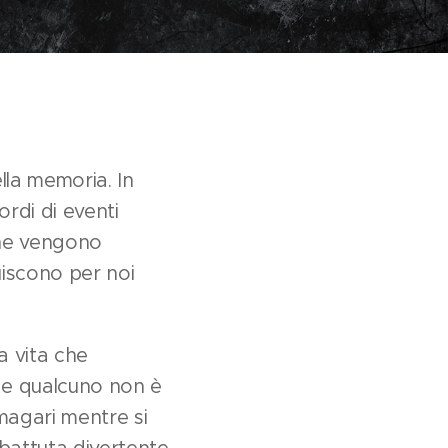
lla memoria. In
rdi di eventi
che vengono
uiscono per noi
a vita che
de qualcuno non è
magari mentre si