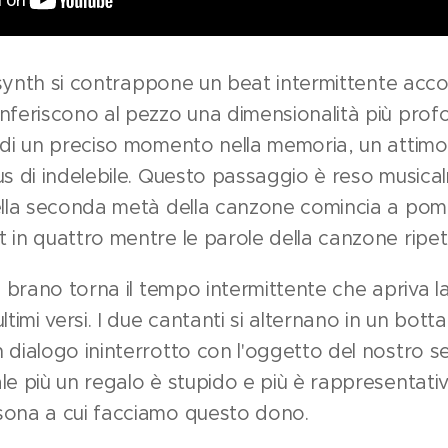
el synth si contrappone un beat intermittente a
nferiscono al pezzo una dimensionalità più prof
o di un preciso momento nella memoria, un attim
us di indelebile. Questo passaggio è reso musica
nella seconda metà della canzone comincia a pom
 in quattro mentre le parole della canzone ripe
l brano torna il tempo intermittente che apriva la 
ltimi versi. I due cantanti si alternano in un bott
 dialogo ininterrotto con l'oggetto del nostro s
le più un regalo è stupido e più è rappresentativ
sona a cui facciamo questo dono.