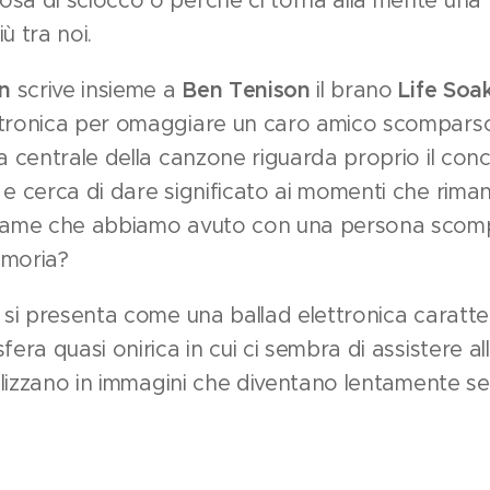
sa di sciocco o perché ci torna alla mente una 
ù tra noi.
gn
scrive insieme a
Ben Tenison
il brano
Life Soa
ttronica per omaggiare un caro amico scomparso
ma centrale della canzone riguarda proprio il con
 e cerca di dare significato ai momenti che rima
egame che abbiamo avuto con una persona scom
emoria?
e si presenta come una ballad elettronica caratte
fera quasi onirica in cui ci sembra di assistere a
tallizzano in immagini che diventano lentamente s