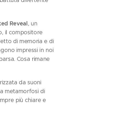
battuta divertente
ked Reveal
, un
, il compositore
cetto di memoria e di
ngono impressi in noi
parsa. Cosa rimane
rizzata da suoni
lla metamorfosi di
empre più chiare e