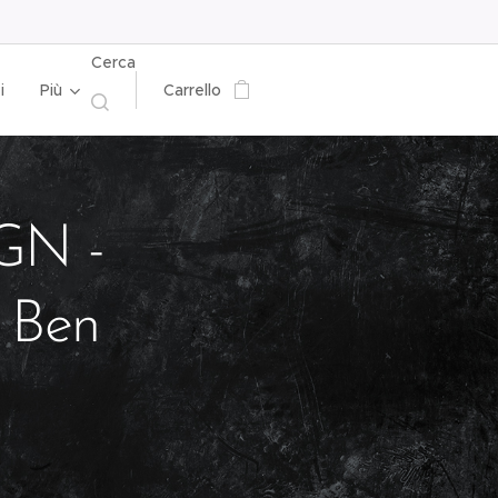
Cerca
i
Più
Carrello
GN -
. Ben