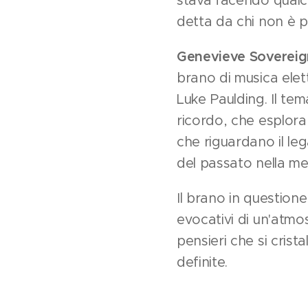
stava facendo qualco
detta da chi non è pi
Genevieve Soverei
brano di musica ele
Luke Paulding. Il te
ricordo, che esplora
che riguardano il l
del passato nella m
Il brano in question
evocativi di un'atmos
pensieri che si cris
definite.