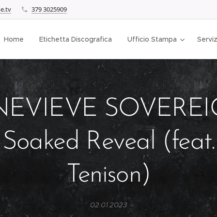
e.tv
379 3025909
Home
Etichetta Discografica
Ufficio Stampa
Serviz
EVIEVE SOVEREI
 Soaked Reveal (feat
Tenison)
02.01.2023