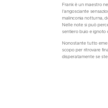
Frank è un maestro nel
l'angosciante sensazion
malinconia notturna, d
Nelle note si può perce
sentiero buio e ignoto 
Nonostante tutto emerg
scopo per ritrovare fin
disperatamente se stes