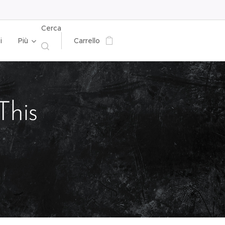
Cerca
i
Più
Carrello
his