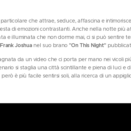
particolare che attrae, seduce, affascina e intimorisc
a di emozioni contrastanti. Anche nella notte più affo
a e illuminata che non dorme mai, ci si può sentire te
Frank Joshua
"On This Night"
a
nel suo brano
pubblicat
ata da un video che ci porta per mano nei vicoli più b
ario si staglia una città scintillante e piena di luci e d
però è più facile sentirsi soli, alla ricerca di un appig