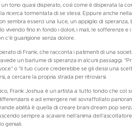
e un tono quasi disperato, così come è disperata la c
la ricerca tormentata di se stessi. Eppure anche nella
 sembra esserci una luce, un appiglio di speranza, b
 vivendo fino in fondo i dolori, i mali, le sofferenze e i
n c'è guarigione senza dolore.
perato di Frank, che racconta i patimenti di una socie
travede un barlume di speranza in alcuni passaggi. "P
oce" o "il tuo cuore crederebbe se gli dessi una scelt
i, a cercare la propria strada per ritrovarsi.
o, Frank Joshua è un artista a tutto tondo che col suo
a differenziarsi e ad emergere nel sovraffollato pano
rande abilità è quella di creare brani dream pop sen
riuscendo sempre a scavare nell'anima dell'ascoltatore
o geniali.