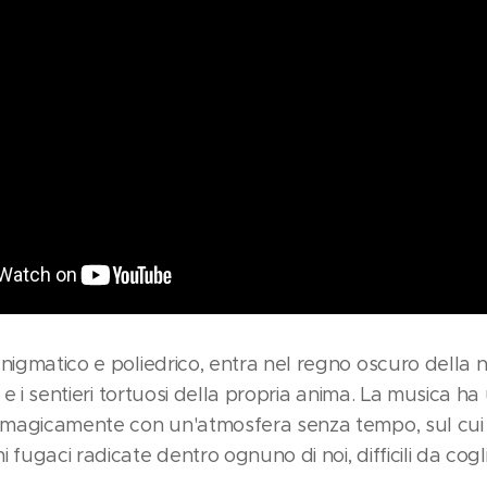
enigmatico e poliedrico, entra nel regno oscuro della
ri e i sentieri tortuosi della propria anima. La musica h
a magicamente con un'atmosfera senza tempo, sul cui
 fugaci radicate dentro ognuno di noi, difficili da cogl