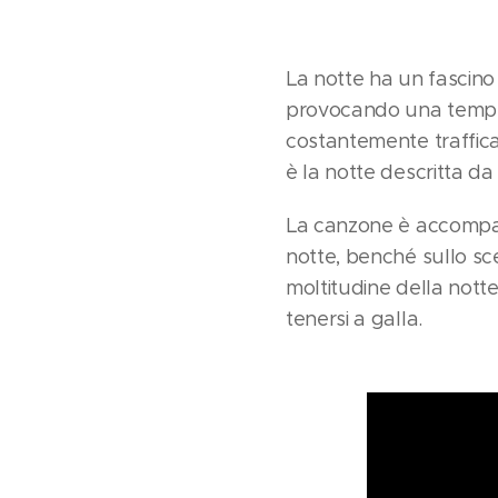
La notte ha un fascino 
provocando una tempest
costantemente trafficat
è la notte descritta d
La canzone è accompagn
notte, benché sullo scen
moltitudine della notte 
tenersi a galla.