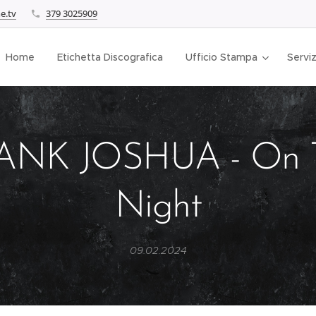
e.tv
379 3025909
Home
Etichetta Discografica
Ufficio Stampa
Serviz
ANK JOSHUA - On T
Night
09.02.2024