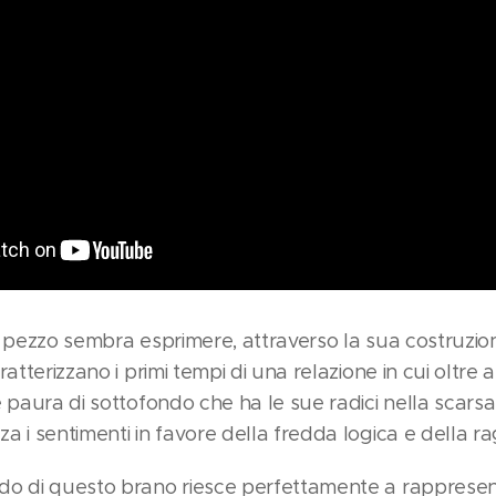
l pezzo sembra esprimere, attraverso la sua costruzion
atterizzano i primi tempi di una relazione in cui oltre a
 paura di sottofondo che ha le sue radici nella scarsa 
 i sentimenti in favore della fredda logica e della ra
do di questo brano riesce perfettamente a rappresen