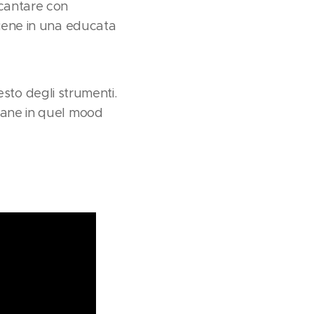
 cantare con
tiene in una educata
resto degli strumenti.
imane in quel mood