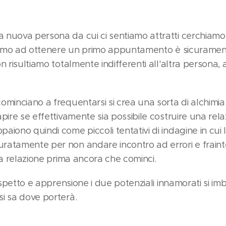
nuova persona da cui ci sentiamo attratti cerchiamo d
sciamo ad ottenere un primo appuntamento è sicuram
n risultiamo totalmente indifferenti all'altra persona,
minciano a frequentarsi si crea una sorta di alchimia i
pire se effettivamente sia possibile costruire una rela
iono quindi come piccoli tentativi di indagine in cui 
ratamente per non andare incontro ad errori e frain
la relazione prima ancora che cominci.
rispetto e apprensione i due potenziali innamorati si im
i sa dove porterà.