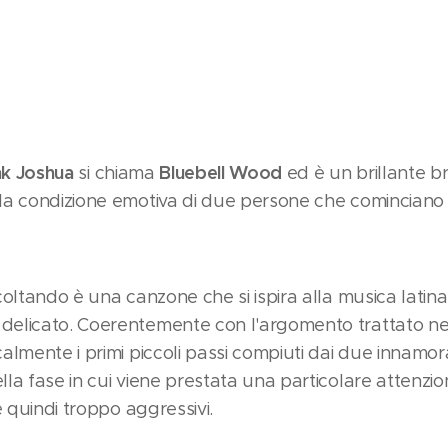
nk Joshua
Bluebell Wood
si chiama
ed è un brillante b
la condizione emotiva di due persone che cominciano 
coltando è una canzone che si ispira alla musica latin
licato. Coerentemente con l'argomento trattato nel 
almente i primi piccoli passi compiuti dai due innamor
a fase in cui viene prestata una particolare attenzion
e quindi troppo aggressivi.