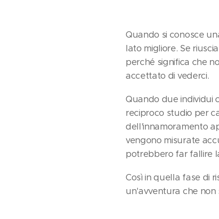
Quando si conosce una 
lato migliore. Se riu
perché significa che no
accettato di vederci.
Quando due individui co
reciproco studio per ca
dell'innamoramento appa
vengono misurate accu
potrebbero far fallire 
Così in quella fase di 
un'avventura che non s