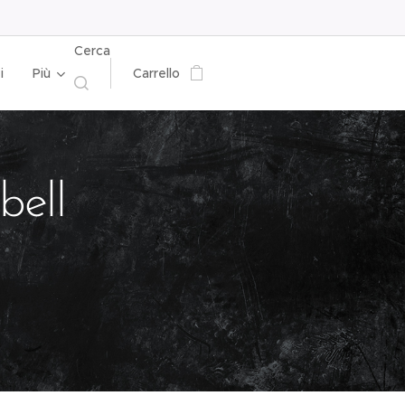
Cerca
i
Più
Carrello
ell