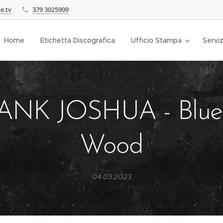
e.tv
379 3025909
Home
Etichetta Discografica
Ufficio Stampa
Serviz
ANK JOSHUA - Blueb
Wood
04.03.2023