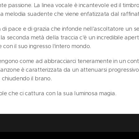
e passione. La linea vocale è incantevole ed il timbro
a melodia suadente che viene enfatizzata dal raffina
 di pace e di grazia che infonde nell'ascoltatore un s
lla seconda metà della traccia c'è un incredibile ape
 con il suo ingresso l'intero mondo.
tervengono come ad abbracciarci teneramente in un co
canzone è caratterizzata da un attenuarsi progressivo 
chiudendo il brano.
le che ci cattura con la sua luminosa magia.