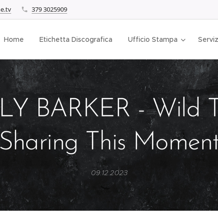
e.tv
379 3025909
Home
Etichetta Discografica
Ufficio Stampa
Serviz
LY BARKER - Wild T
Sharing This Momen
09.12.2023