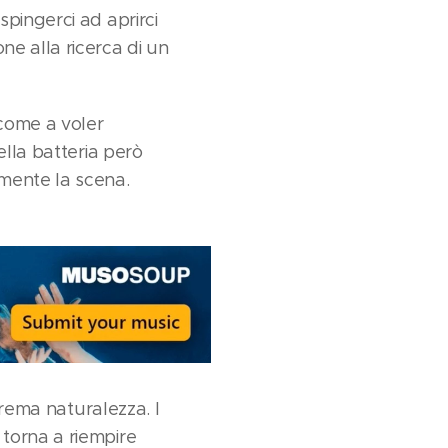
pingerci ad aprirci
e alla ricerca di un
 come a voler
ella batteria però
mente la scena.
trema naturalezza. I
torna a riempire