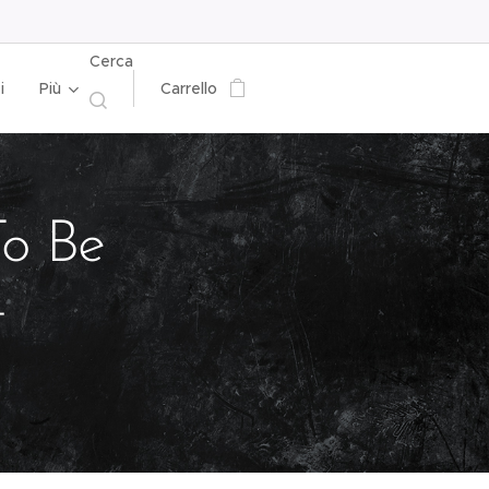
Cerca
i
Più
Carrello
o Be
t