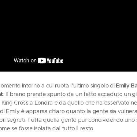
Emily B
omento intorno a cui ruota l'ultimo singolo di
nt
. Il brano prende spunto da un fatto accaduto un giorn
di King Cross a Londra e da quello che ha osservato
 di Emily è apparsa chiaro quanto la gente sia vulnerab
propri segreti. Tutta quella gente pur condividendo un
e se fosse isolata dal tutto il resto.