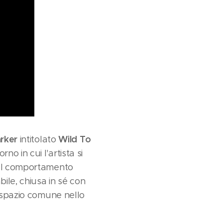
arker
Wild To
intitolato
o in cui l'artista si
 nel comportamento
ile, chiusa in sé con
o spazio comune nello