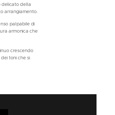
 delicato della
to arrangiamento.
enso palpabile di
rtura armonica che
ntinuo crescendo
dei toni che si