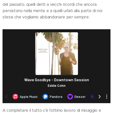
del passato, quelli detti a vecchi ricordi che ancora
persistono nella mente e a quelli urlati alla parte di noi
stessi che vogliamo abbandonare per sempre.
A completare il tutto c'è l'ottimo lavoro di mixaggio e