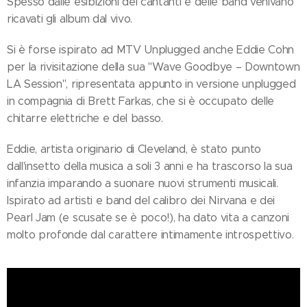
Spesso dalle esibizioni dei cantanti e delle band venivano
ricavati gli album dal vivo.
Si è forse ispirato ad MTV Unplugged anche Eddie Cohn
per la rivisitazione della sua "Wave Goodbye – Downtown
LA Session", ripresentata appunto in versione unplugged
in compagnia di Brett Farkas, che si è occupato delle
chitarre elettriche e del basso.
Eddie, artista originario di Cleveland, è stato punto
dall'insetto della musica a soli 3 anni e ha trascorso la sua
infanzia imparando a suonare nuovi strumenti musicali.
Ispirato ad artisti e band del calibro dei Nirvana e dei
Pearl Jam (e scusate se è poco!), ha dato vita a canzoni
molto profonde dal carattere intimamente introspettivo.