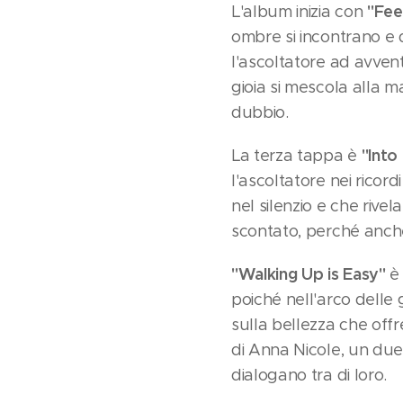
"Fee
L'album inizia con
ombre si incontrano e 
l'ascoltatore ad avven
gioia si mescola alla 
dubbio.
"Into
La terza tappa è
l'ascoltatore nei ricor
nel silenzio e che rive
scontato, perché anche
"Walking Up is Easy"
è 
poiché nell'arco delle 
sulla bellezza che offr
di Anna Nicole, un due
dialogano tra di loro.