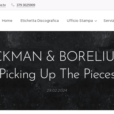
e.tv
379 3025909
Home
Etichetta Discografica
Ufficio Stampa
Serviz
CKMAN & BORELIUS
Picking Up The Piece
29.02.2024