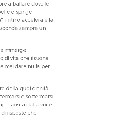
tore a ballare dove le
elle e spinge
s"
il ritmo accelera e la
 nasconde sempre un
che immerge
o di vita che risuona
na mai dare nulla per
e della quotidianità,
 fermarsi e soffermarsi
mpreziosita dalla voce
di risposte che