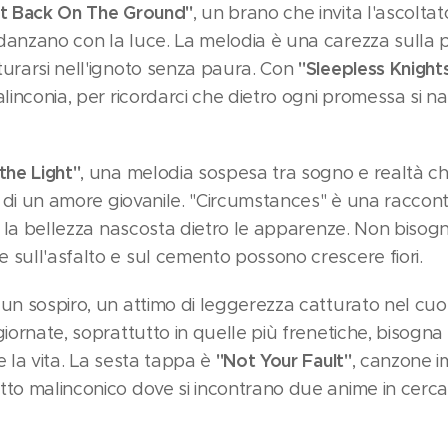
t Back On The Ground"
, un brano che invita l'ascolta
danzano con la luce. La melodia è una carezza sulla p
"Sleepless Knight
turarsi nell'ignoto senza paura. Con
malinconia, per ricordarci che dietro ogni promessa si
 the Light"
, una melodia sospesa tra sogno e realtà 
di di un amore giovanile. "Circumstances" è una raccont
la la bellezza nascosta dietro le apparenze. Non bisog
 sull'asfalto e sul cemento possono crescere fiori.
un sospiro, un attimo di leggerezza catturato nel cuor
giornate, soprattutto in quelle più frenetiche, bisogna
"Not Your Fault"
e la vita. La sesta tappa è
, canzone i
tto malinconico dove si incontrano due anime in cerca 