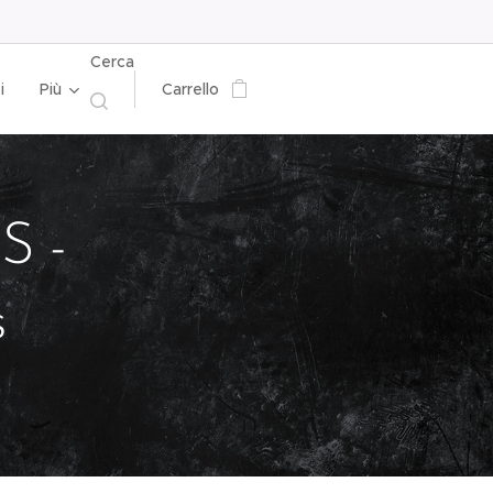
Cerca
i
Più
Carrello
 -
s