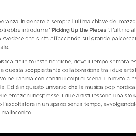
eranza, in genere è sempre l'ultima chiave del mazzo 
"Picking Up the Pieces"
potrebbe introdurre
, l'ultimo 
o svedese che si sta affacciando sul grande palcosce
ale.
istica delle foreste nordiche, dove il tempo sembra es
e questa scoppiettante collaborazione tra i due artisti
vo nell'anima con continui colpi di scena, un invito a es
ile. Ed è in questo universo che la musica pop nordic
elle emozioni inespresse. I due artisti tessono una stor
o l'ascoltatore in un spazio senza tempo, avvolgendolo
 malinconico.