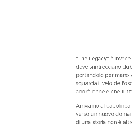
"The Legacy"
è invece 
dove si intrecciano du
portandolo per mano v
squarcia il velo dell'o
andrà bene e che tutto
Arriviamo al capoline
verso un nuovo domani,
di una storia non è altr