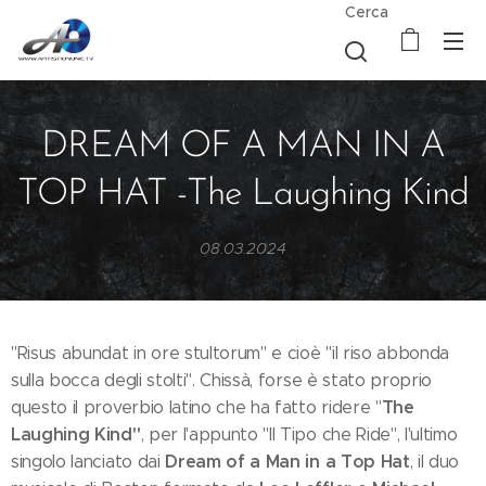
Cerca
DREAM OF A MAN IN A
TOP HAT -The Laughing Kind
08.03.2024
"Risus abundat in ore stultorum" e cioè "il riso abbonda
sulla bocca degli stolti". Chissà, forse è stato proprio
The
questo il proverbio latino che ha fatto ridere "
Laughing Kind"
, per l'appunto "Il Tipo che Ride", l'ultimo
Dream of a Man in a Top Hat
singolo lanciato dai
, il duo