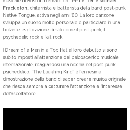
Lee Leffler e Michael
musicale di Boston formato da
Frackleton,
chitarrista e batterista della band post-punk
Native Tongue, attiva negli anni '80. La loro canzone
sviluppa un suono molto personale e particolare in una
brillante esplorazione di stili come il post-punk, il
psychedelic rock e l'alt rock.
I Dream of a Man in a Top Hat al loro debutto si sono
subito imposti all'attenzione del palcoscenico musicale
internazionale, ritagliandosi una nicchia nel post-punk
psichedelico. "The Laughing Kind" è l'ennesima
dimostrazione della band di saper creare musica originale
che riesce sempre a catturare l'attenzione e l'interesse
dell'ascoltatore.