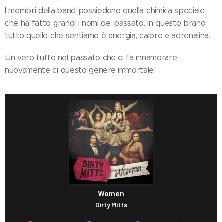
I membri della band possiedono quella chimica speciale
che ha fatto grandi i nomi del passato. In questo brano
tutto quello che sentiamo è energia, calore e adrenalina.
Un vero tuffo nel passato che ci fa innamorare
nuovamente di questo genere immortale!