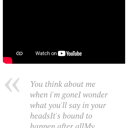
You think about me
when i'm gone
I wonder
what you'll say in your
heads
It's bound to
happen after all
My