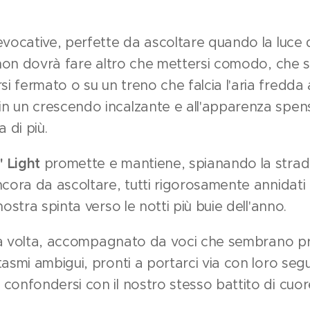
evocative, perfette da ascoltare quando la luce 
, non dovrà fare altro che mettersi comodo, che si
 fermato o su un treno che falcia l'aria fredda a
n un crescendo incalzante e all'apparenza spen
 di più.
 Light
promette e mantiene, spianando la strad
ncora da ascoltare, tutti rigorosamente annidati 
nostra spinta verso le notti più buie dell'anno.
alla volta, accompagnato da voci che sembrano p
tasmi ambigui, pronti a portarci via con loro seg
confondersi con il nostro stesso battito di cuor