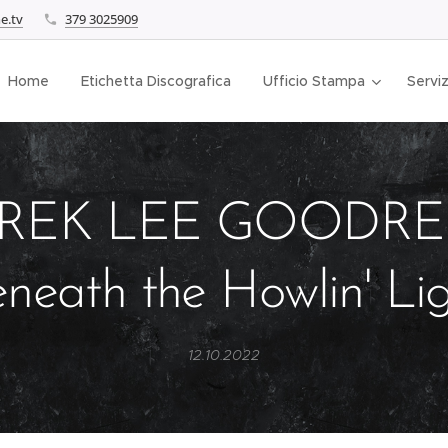
e.tv
379 3025909
Home
Etichetta Discografica
Ufficio Stampa
Serviz
REK LEE GOODREI
neath the Howlin' Li
12.10.2022