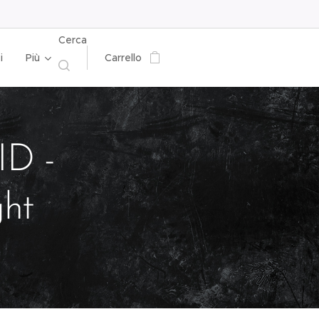
Cerca
i
Più
Carrello
D -
ght