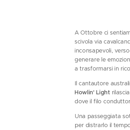
A Ottobre ci sentiamo
scivola via cavalcand
inconsapevoli, verso 
generare le emozioni
a trasformarsi in rico
Il cantautore austral
Howlin' Light
rilasci
dove il filo condutto
Una passeggiata sott
per distrarlo il temp