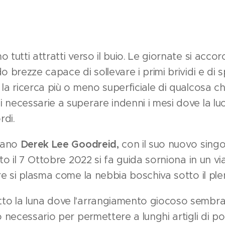
 tutti attratti verso il buio. Le giornate si accorc
o brezze capace di sollevare i primi brividi e di s
la ricerca più o meno superficiale di qualcosa ch
 necessarie a superare indenni i mesi dove la lu
rdi.
iano
Derek Lee Goodreid,
con il suo nuovo sing
ato il 7 Ottobre 2022 si fa guida sorniona in un vi
re si plasma come la nebbia boschiva sotto il plen
o la luna dove l'arrangiamento giocoso sembra i
o necessario per permettere a lunghi artigli di por