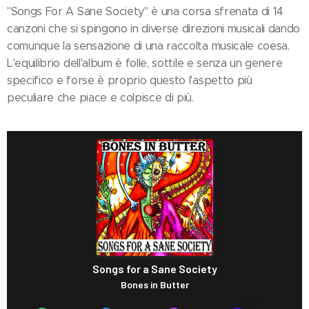
"Songs For A Sane Society" è una corsa sfrenata di 14
canzoni che si spingono in diverse direzioni musicali dando
comunque la sensazione di una raccolta musicale coesa.
L'equilibrio dell'album è folle, sottile e senza un genere
specifico e forse è proprio questo l'aspetto più
peculiare che piace e colpisce di più.