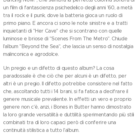
un film di fantascienza psichedelico degli anni '60, a metà
tra il rock e il punk, dove la batteria gioca un ruolo di
primo piano. E ancora ci sono le note sinistre e a tratti
inquietanti di "Her Cave" che si scontrano con quelle
luminose e briose di "Scenes From The Metro". Chiude
l'album "Beyond the Sea", che lascia un senso di nostalgia
malinconica e agrodolce.
Un pregio e un difetto di questo album? La cosa
paradossale è che ciò che per alcuni è un difetto, per
altri è un pregio. Il difetto potrebbe consistere nel fatto
che, ascoltando tutti i 14 brani, si fa fatica a decifrare il
genere musicale prevalente. In effetti un vero e proprio
genere non c'è, anzi, i Bones in Butter hanno dimostrato
la loro grande versatilità e duttilità sperimentando più stili
combinati tra di loro capaci però di conferire una
continuità stilistica a tutto l'album.