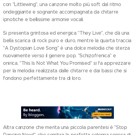
con "Littlewing", una canzone molto più soft dal ritmo
ondeggiante e sognante accompagnata da chitarre
ipnotiche e bellissime armonie vocali.
Si presenta grintosa ed energica "They Live", che dà una
bella scarica di rock puro e duro, mentre la quarta traccia
"A Dystopian Love Song" è una dolce melodia che sterza
nuovamente verso il genere pop. "Schizofrenica" e
onirica, "This Is Not What You Promised" si fa apprezzare
per la melodia realizzata dalle chitarre e dai bassi che si
fondono perfettamente tra di loro.
Altra canzone che merita una piccola parentesi è "Stop
Dancing Now!", che sembra la perfetta colonna sonora di