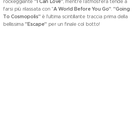
"I Can Love"
rockeggiante
, mentre l'atmosfera tende a
A World Before You Go"
"Going
farsi più rilassata con "
.
To Cosmopolis"
è l'ultima scintillante traccia prima della
"Escape"
bellissima
per un finale col botto!