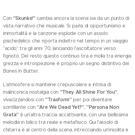
"Skunks!"
Con
cambia ancora la scena sia da un punto di
vista narrativo che musicale. Si parla di opportunismo e
immortalità e la canzone esplode con un assolo
psichedelico che riporta indietro nel tempo in un viaggio
"acido" tra gli anni '70, lanciando l'ascoltatore verso
l'ignoto. Del resto questo continuo tira e molla tra energia
grezza e introspezione è proprio un segno distintivo dei
Bones in Butter.
L'atmosfera si mantiene crepuscolare e intrisa di
"They All Shine For You"
malinconica nostalgia con
,
"Trasform"
vivacizzandosi con
per poi diventare
"Are We Dead Yet?".
"Persona Non
scintillante con
Grata"
è un'altra traccia accattivante, con una bellissima
melodia in bilico tra reale e metafisico. Qui l'assolo di
chitarra è al centro della scena, intrecciando un'insolita e