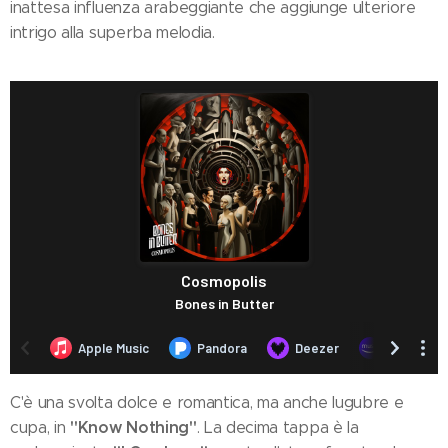
inattesa influenza arabeggiante che aggiunge ulteriore
intrigo alla superba melodia.
C'è una svolta dolce e romantica, ma anche lugubre e
"Know Nothing"
cupa, in
. La decima tappa è la