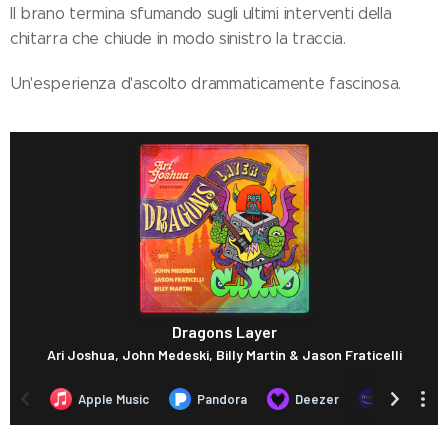
Il brano termina sfumando sugli ultimi interventi della
chitarra che chiude in modo sinistro la traccia.
Un'esperienza d'ascolto drammaticamente fascinosa.