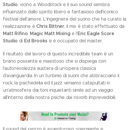
Studio
, vicino a Woodstock e il suo sound sembra
influenzato dallo spirito libero e fantasioso dell'iconico
festival dell'amore. L'ingegnere del suono che ha curato la
Chris Bittner
realizzazione è
, il mix è stato effettuato da
Matt Rifino
Magic Matt Mixing
Eric Eagle Score
,
e l'
Studio
Ed Brooks
di
si è occupato del master.
Il risultato del lavoro di questo incredibile team è un
brano possente e maestoso che si dispiega con
l'autorevolezza austera di un'opera classica
d'avanguardia. In un turbinio di suoni che abbracciano il
rock, la psichedelia ed il jazz veniamo catapultati in
un'atmosfera dai toni inquietanti simile ad un viaggio
all'interno della nostra psiche dai risvolti imprevedibili.
Il sound del pezzo è avventuroso, sgargiante e