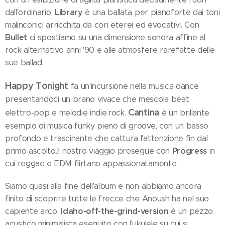
Library
dall'ordinario.
è una ballata per pianoforte dai toni
malinconici arricchita da cori eterei ed evocativi. Con
Bullet
ci spostiamo su una dimensione sonora affine al
rock alternativo anni '90 e alle atmosfere rarefatte delle
sue ballad.
Happy Tonight
fa un'incursione nella musica dance
presentandoci un brano vivace che mescola beat
Cantina
elettro-pop e melodie indie.rock.
è un brillante
esempio di musica funky pieno di groove, con un basso
profondo e trascinante che cattura l'attenzione fin dal
Progress
primo ascolto.Il nostro viaggio prosegue con
in
cui reggae e EDM flirtano appassionatamente.
Siamo quasi alla fine dell'album e non abbiamo ancora
finito di scoprire tutte le frecce che Anoush ha nel suo
Idaho-off-the-grind-version
capiente arco.
è un pezzo
acustico minimalista eseguito con l'ukulele su cui si