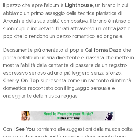
Lighthouse
Il pezzo che apre l'album è
, un brano in cui
abbiamo un primo assaggio della tecnica pianistica di
Anoush e della sua abilità compositiva. Il brano è intriso di
suoni cupi e inquietanti filtrati attraverso un ottica jazz e
pop che lo rendono un pezzo romantico ed originale.
California Daze
Decisamente più orientato al pop è
che
porta nell'album un'aria divertente e rilassata che mette in
mostra l'abilità della cantante di passare da un registro
espressivo serioso ad uno più leggero senza sforzo.
Cherry On Top
si presenta come un racconto di intimità
domestica raccontato con il linguaggio sensuale e
ondeggiante della musica reggae.
I See You
Con
torniamo alle suggestioni della musica colta
con un esibizione di agilità pianistica decisamente fuori