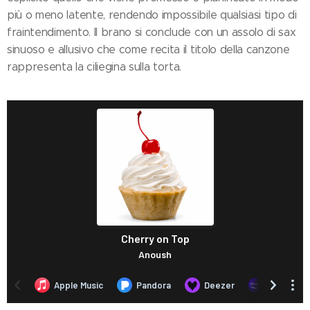
più o meno latente, rendendo impossibile qualsiasi tipo di
fraintendimento. Il brano si conclude con un assolo di sax
sinuoso e allusivo che come recita il titolo della canzone
rappresenta la ciliegina sulla torta.