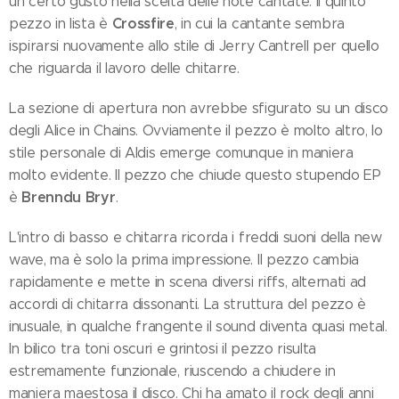
un certo gusto nella scelta delle note cantate. Il quinto
Crossfire
pezzo in lista è
, in cui la cantante sembra
ispirarsi nuovamente allo stile di Jerry Cantrell per quello
che riguarda il lavoro delle chitarre.
La sezione di apertura non avrebbe sfigurato su un disco
degli Alice in Chains. Ovviamente il pezzo è molto altro, lo
stile personale di Aldis emerge comunque in maniera
molto evidente. Il pezzo che chiude questo stupendo EP
Brenndu Bryr
è
.
L'intro di basso e chitarra ricorda i freddi suoni della new
wave, ma è solo la prima impressione. Il pezzo cambia
rapidamente e mette in scena diversi riffs, alternati ad
accordi di chitarra dissonanti. La struttura del pezzo è
inusuale, in qualche frangente il sound diventa quasi metal.
In bilico tra toni oscuri e grintosi il pezzo risulta
estremamente funzionale, riuscendo a chiudere in
maniera maestosa il disco. Chi ha amato il rock degli anni