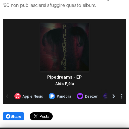
'90 non può lasciarsi sfuggire questo album.
Share