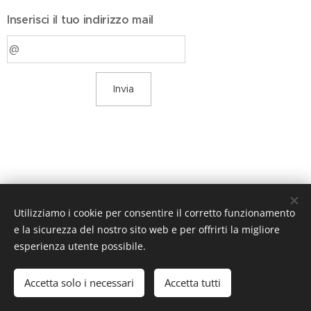
Inserisci il tuo indirizzo mail
Invia
Utilizziamo i cookie per consentire il corretto funzionamento
e la sicurezza del nostro sito web e per offrirti la migliore
esperienza utente possibile.
© 2019 www.artistionline.tv
Email: info@artistionline.tv Tel.3925001708 P.IVA 02838250351
Accetta solo i necessari
Accetta tutti
Cookies