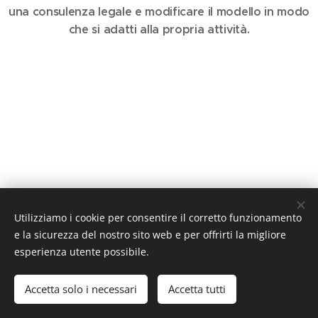
una consulenza legale e modificare il modello in modo
che si adatti alla propria attività.
Utilizziamo i cookie per consentire il corretto funzionamento
e la sicurezza del nostro sito web e per offrirti la migliore
esperienza utente possibile.
© 2019 www.artistionline.tv
Email: info@artistionline.tv Tel.3925001708 P.IVA 02838250351
Accetta solo i necessari
Accetta tutti
Cookies